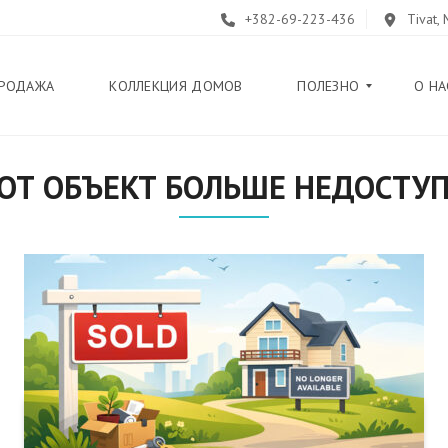
+382-69-223-436
Tivat,
РОДАЖА
КОЛЛЕКЦИЯ ДОМОВ
ПОЛЕЗНО
О НА
ОТ ОБЪЕКТ БОЛЬШЕ НЕДОСТУ
Б
Л
О
Г
П
У
Т
Е
В
О
Д
И
Т
Е