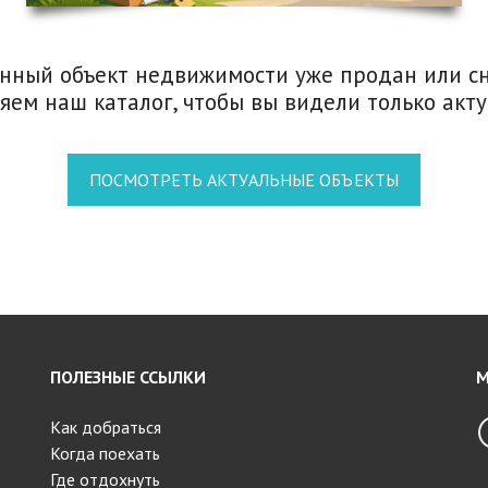
Л
Ь
нный объект недвижимости уже продан или сн
П
яем наш каталог, чтобы вы видели только акт
О
Л
Е
З
Н
ПОСМОТРЕТЬ АКТУАЛЬНЫЕ ОБЪЕКТЫ
А
Я
И
Н
Ф
О
Р
М
А
Ц
И
ПОЛЕЗНЫЕ ССЫЛКИ
М
Я
Как добраться
Когда поехать
Где отдохнуть