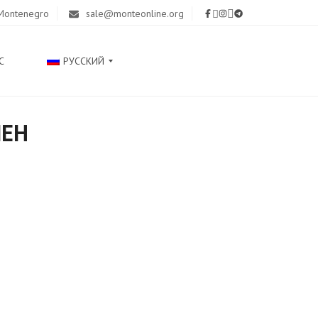
 Montenegro
sale@monteonline.org
С
РУССКИЙ
ПЕН
С
Р
П
С
К
И
Ј
Е
З
И
К
E