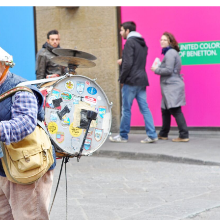
I
S
N
E
I
N
F
O
R
M
A
C
I
J
E