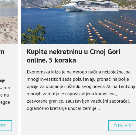
om
Kupite nekretninu u Crnoj Gori
online. 5 koraka
Ekonomska kriza je na mnogo načina neizbježna, pa
mnogi investitori sada pokušavaju pronaći najbolje
ije
opcije za ulaganje i uštedu svog novca. Ali na teritoriji
 samo
mnogih zemalja je uspostavljena karantena,
je na
zatvorene granice, zaustavljen vazdušni saobraćaj,
 negde
ograničeno kretanje unutar zemlje...
VIŠE
ČITAJ VIŠE