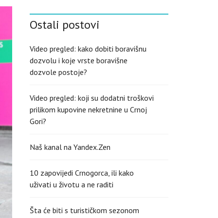
S
H
Ostali postovi
(
U
K
)
Video pregled: kako dobiti boravišnu
dozvolu i koje vrste boravišne
dozvole postoje?
Video pregled: koji su dodatni troškovi
prilikom kupovine nekretnine u Crnoj
Gori?
Naš kanal na Yandex.Zen
10 zapovijedi Crnogorca, ili kako
uživati u životu a ne raditi
Šta će biti s turističkom sezonom