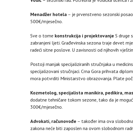
Menadžer hotela
– je prvenstveno sezonski posao.
500€/mjesečno.
Sve o tome
konstrukcija i projektovanje
S druge s
zabranjeni ljeti. Građevinska sezona traje devet mje
radeći sitne poslove. U zavisnosti od njihovih vješti
Postoji manjak specijaliziranih stručnjaka u medicins
specijalizovani stručnjaci. Crna Gora prihvata diplom
mora potvrditi Ministarstvo obrazovanja. Plate poč
Kozmetolog, specijalista manikira, pedikira, ma
dodatne tehničare tokom sezone, tako da je moguće 
300€/mjesečno.
Advokati, računovođe
– također ima ova slobodna r
zakona neće biti zaposlen na ovom slobodnom rad