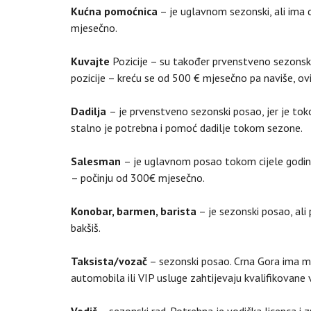
Kućna pomoćnica
– je uglavnom sezonski, ali ima 
mjesečno.
Kuvajte
Pozicije – su također prvenstveno sezonske,
pozicije – kreću se od 500 € mjesečno pa naviše, ovi
Dadilja
– je prvenstveno sezonski posao, jer je to
stalno je potrebna i pomoć dadilje tokom sezone.
Salesman
– je uglavnom posao tokom cijele godine
– počinju od 300€ mjesečno.
Konobar, barmen, barista
– je sezonski posao, ali
bakšiš.
Taksista/vozač
– sezonski posao. Crna Gora ima mn
automobila ili VIP usluge zahtijevaju kvalifikovane
Vodič
– sezonski rad. Potrebna je vodička licenca i 