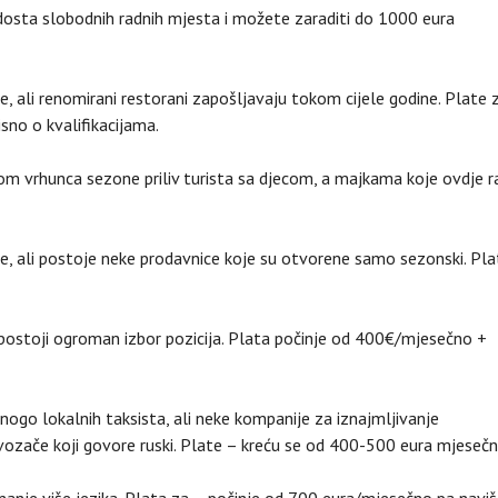
dosta slobodnih radnih mjesta i možete zaraditi do 1000 eura
 ali renomirani restorani zapošljavaju tokom cijele godine. Plate 
sno o kvalifikacijama.
kom vrhunca sezone priliv turista sa djecom, a majkama koje ovdje r
, ali postoje neke prodavnice koje su otvorene samo sezonski. Pla
 postoji ogroman izbor pozicija. Plata počinje od 400€/mjesečno +
ogo lokalnih taksista, ali neke kompanije za iznajmljivanje
 vozače koji govore ruski. Plate – kreću se od 400-500 eura mjesečn
znanje više jezika. Plata za – počinje od 700 eura/mjesečno pa naviš