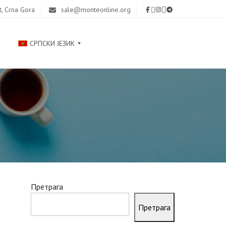
t, Crna Gora
sale@monteonline.org
СРПСКИ ЈЕЗИК
Р
У
С
С
К
И
Й
Претрага
E
N
Претрага
G
L
I