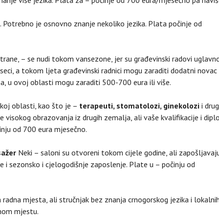
 Potrebno je osnovno znanje nekoliko jezika. Plata počinje od
trane, – se nudi tokom vansezone, jer su građevinski radovi uglav
seci, a tokom ljeta građevinski radnici mogu zaraditi dodatni novac
na, u ovoj oblasti mogu zaraditi 500-700 eura ili više.
koj oblasti, kao što je –
terapeuti, stomatolozi, ginekolozi
i drug
e visokog obrazovanja iz drugih zemalja, ali vaše kvalifikacije i dip
inju od 700 eura mjesečno.
sažer
Neki – saloni su otvoreni tokom cijele godine, ali zapošljavaj
i sezonsko i cjelogodišnje zaposlenje. Plate u – počinju od
adna mjesta, ali stručnjak bez znanja crnogorskog jezika i lokalni
nom mjestu.