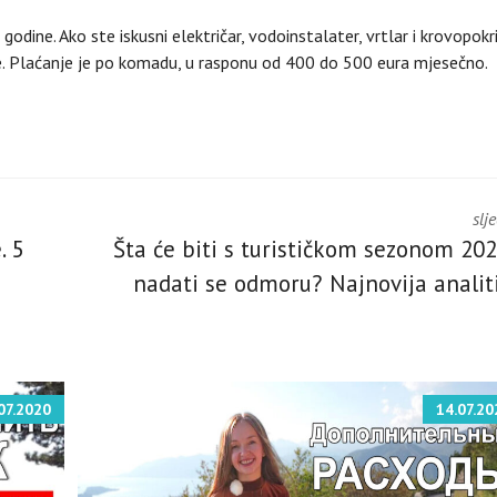
odine. Ako ste iskusni električar, vodoinstalater, vrtlar i krovopokr
e. Plaćanje je po komadu, u rasponu od 400 do 500 eura mjesečno.
slj
. 5
Šta će biti s turističkom sezonom 2020
nadati se odmoru? Najnovija analit
07.2020
14.07.20