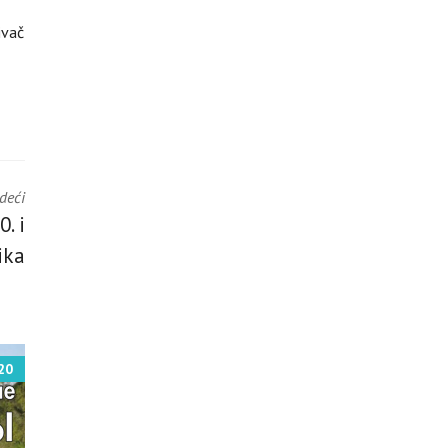
ivač
edeći
. i
ika
20