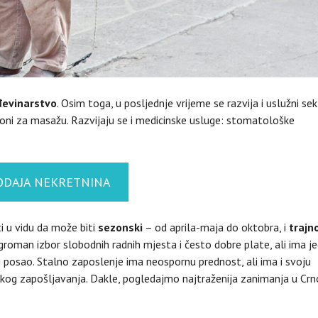
đevinarstvo
. Osim toga, u posljednje vrijeme se razvija i uslužni sek
saloni za masažu. Razvijaju se i medicinske usluge: stomatološke
ODAJA NEKRETNINA
i u vidu da može biti
sezonski
– od aprila-maja do oktobra, i
trajn
roman izbor slobodnih radnih mjesta i često dobre plate, ali ima j
i posao. Stalno zaposlenje ima neospornu prednost, ali ima i svoju
kog zapošljavanja. Dakle, pogledajmo najtraženija zanimanja u Crn