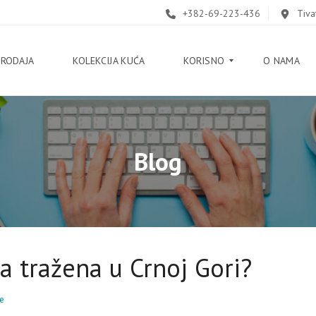
+382-69-223-436
Tiva
PRODAJA
KOLEKCIJA KUĆA
KORISNO
O NAMA
B
Blog
L
O
G
V
O
D
I
Č
a tražena u Crnoj Gori?
K
O
je
R