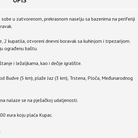
OPIS
 sobe u zatvorenom, prekrasnom naselju sa bazenima na periferiji
ravak.
 2 kupatila, otvoreni dnevni boravak sa kuhinjom i trpezarijom.
ju ograđenu baštu.
nje i ležaljkama, kao i dečije igralište.
od Budve (5 km), plaže Jaz (3 km), Trstena, Ploča, Međunarodnog
rana nalaze se na pješačkoj udaljenosti.
.000 eura koju plaća Kupac.