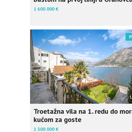
1 600 000 €
P
Troetažna vila na 1. redu do mor
kućom za goste
1 300 000 €