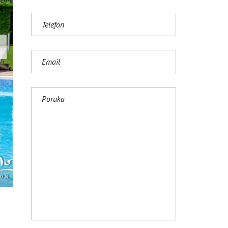
S
H
(
U
K
)