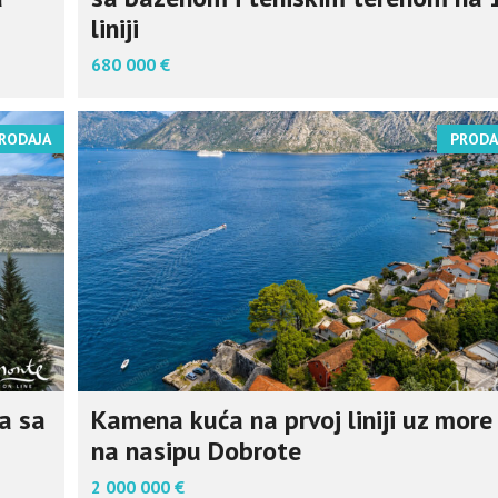
liniji
680 000 €
RODAJA
PRODA
a sa
Kamena kuća na prvoj liniji uz more
na nasipu Dobrote
2 000 000 €