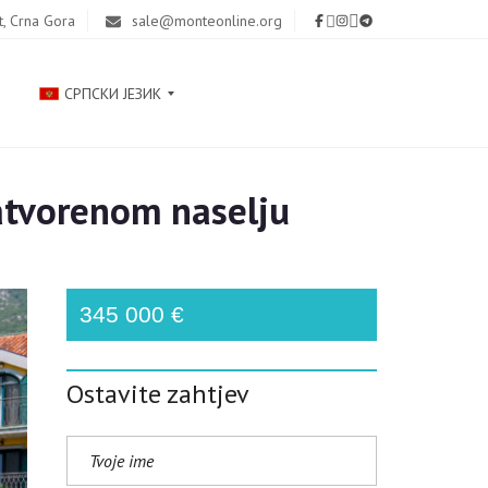
t, Crna Gora
sale@monteonline.org
СРПСКИ ЈЕЗИК
atvorenom naselju
Р
У
С
С
К
345 000 €
И
Й
Ostavite zahtjev
E
N
G
L
I