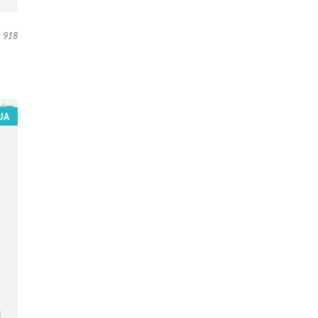
918
JA
.