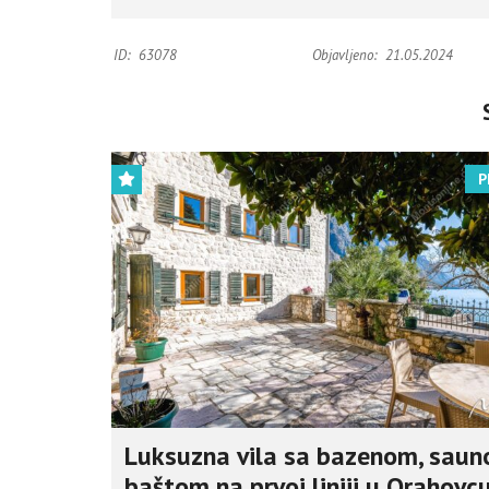
ID:
63078
Objavljeno:
21.05.2024
P
Luksuzna vila sa bazenom, saun
baštom na prvoj liniji u Orahovc