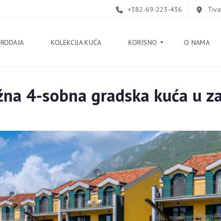
+382-69-223-436
Tiva
PRODAJA
KOLEKCIJA KUĆA
KORISNO
O NAMA
ažna 4-sobna gradska kuća u z
B
L
O
G
V
O
D
I
Č
K
O
R