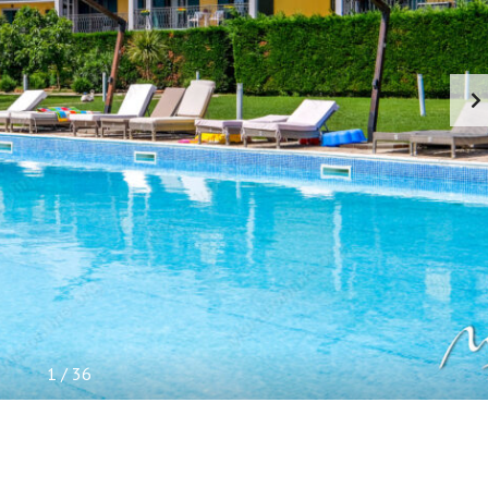
I
S
N
E
I
N
F
O
R
M
A
C
I
J
E
1
/
36