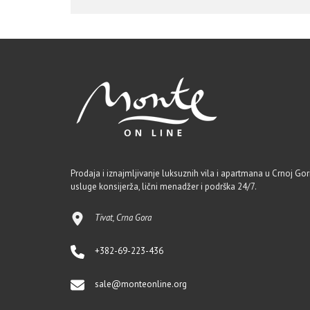
Prodaja i iznajmljivanje luksuznih vila i apartmana u Crnoj Gori
usluge konsijerža, lični menadžer i podrška 24/7.
Tivat, Crna Gora
+382-69-223-436
sale@monteonline.org