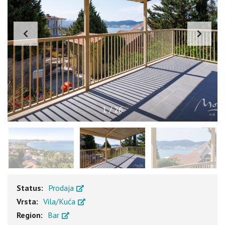
1
/
26
Status:
Prodaja
Vrsta:
Vila/Kuća
Region:
Bar