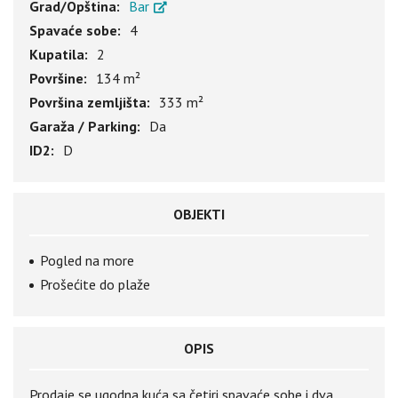
Grad/Opština:
Bar
Spavaće sobe:
4
Kupatila:
2
Površine:
134 m²
Površina zemljišta:
333 m²
Garaža / Parking:
Da
ID2:
D
OBJEKTI
Pogled na more
Prošećite do plaže
OPIS
Prodaje se ugodna kuća sa četiri spavaće sobe i dva