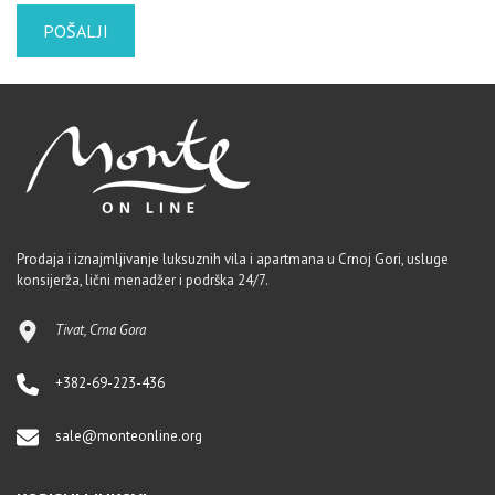
Prodaja i iznajmljivanje luksuznih vila i apartmana u Crnoj Gori, usluge
konsijerža, lični menadžer i podrška 24/7.
Tivat, Crna Gora
+382-69-223-436
sale@monteonline.org