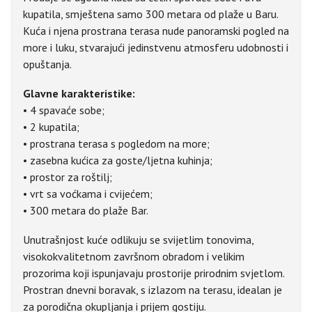
kupatila, smještena samo 300 metara od plaže u Baru.
Kuća i njena prostrana terasa nude panoramski pogled na
more i luku, stvarajući jedinstvenu atmosferu udobnosti i
opuštanja.
Glavne karakteristike:
• 4 spavaće sobe;
• 2 kupatila;
• prostrana terasa s pogledom na more;
• zasebna kućica za goste/ljetna kuhinja;
• prostor za roštilj;
• vrt sa voćkama i cvijećem;
• 300 metara do plaže Bar.
Unutrašnjost kuće odlikuju se svijetlim tonovima,
visokokvalitetnom završnom obradom i velikim
prozorima koji ispunjavaju prostorije prirodnim svjetlom.
Prostran dnevni boravak, s izlazom na terasu, idealan je
za porodična okupljanja i prijem gostiju.