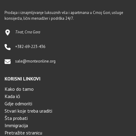
Prodaja i iznajmljivanje luksuznih vila i apartmana u Crnoj Gori, usluge
konsijerža, lični menadžer i podrška 24/7.
Tivat, Crna Gora
+382-69-223-436
sale@monteonline.org
KORISNI LINKOVI
Kako do tamo
Kada ići
Gdje odmoriti
Stvari koje treba uraditi
Šta probati
Immigracija
Pretražite stranicu