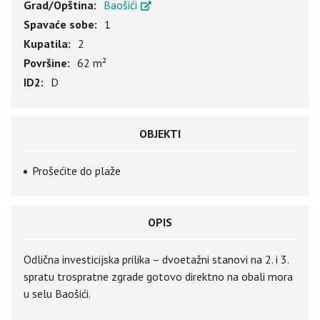
Grad/Opština:
Baošići
Spavaće sobe:
1
Kupatila:
2
Površine:
62 m²
ID2:
D
OBJEKTI
Prošećite do plaže
OPIS
Odlična investicijska prilika – dvoetažni stanovi na 2. i 3.
spratu trospratne zgrade gotovo direktno na obali mora
u selu Baošići.