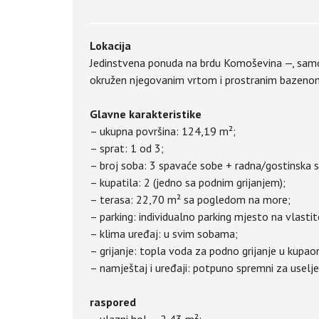
Lokacija
Jedinstvena ponuda na brdu Komoševina —, sam
okružen njegovanim vrtom i prostranim bazenom
Glavne karakteristike
– ukupna površina: 124,19 m²;
– sprat: 1 od 3;
– broj soba: 3 spavaće sobe + radna/gostinska 
– kupatila: 2 (jedno sa podnim grijanjem);
– terasa: 22,70 m² sa pogledom na more;
– parking: individualno parking mjesto na vlasti
– klima uređaj: u svim sobama;
– grijanje: topla voda za podno grijanje u kupa
– namještaj i uređaji: potpuno spremni za uselj
raspored