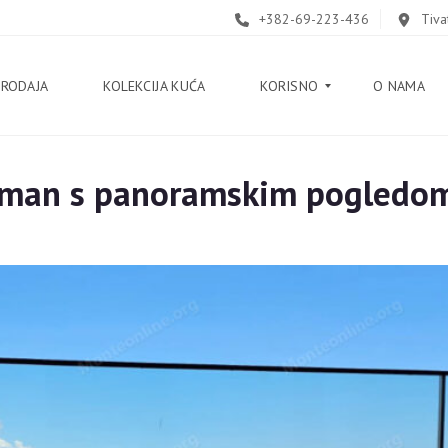
+382-69-223-436
Tiva
PRODAJA
KOLEKCIJA KUĆA
KORISNO
O NAMA
rtman s panoramskim pogledom
B
L
O
G
V
O
D
I
Č
K
O
R