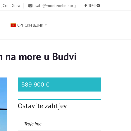
t, Crna Gora
sale@monteonline.org
СРПСКИ ЈЕЗИК
 na more u Budvi
Р
У
С
С
К
589 900 €
И
Й
Ostavite zahtjev
E
N
G
L
I