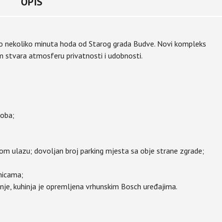
OPIS
o nekoliko minuta hoda od Starog grada Budve. Novi kompleks
 stvara atmosferu privatnosti i udobnosti.
soba;
tom ulazu; dovoljan broj parking mjesta sa obje strane zgrade;
onicama;
enje, kuhinja je opremljena vrhunskim Bosch uređajima.