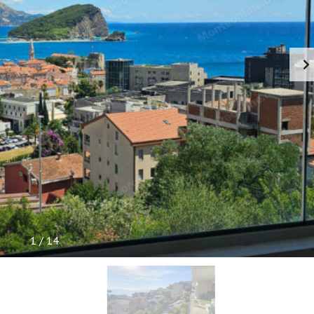
I
S
N
E
I
N
F
O
R
M
A
C
I
J
E
1
/
14