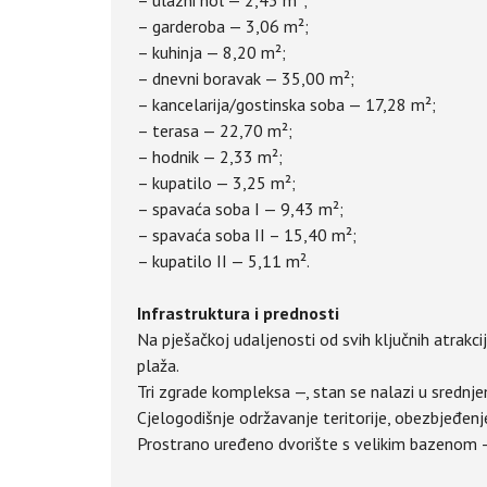
– ulazni hol — 2,43 m²;
– garderoba — 3,06 m²;
– kuhinja — 8,20 m²;
– dnevni boravak — 35,00 m²;
– kancelarija/gostinska soba — 17,28 m²;
– terasa — 22,70 m²;
– hodnik — 2,33 m²;
– kupatilo — 3,25 m²;
– spavaća soba I — 9,43 m²;
– spavaća soba II – 15,40 m²;
– kupatilo II — 5,11 m².
Infrastruktura i prednosti
Na pješačkoj udaljenosti od svih ključnih atrakcij
plaža.
Tri zgrade kompleksa —, stan se nalazi u srednje
Cjelogodišnje održavanje teritorije, obezbjeđenje
Prostrano uređeno dvorište s velikim bazenom — 