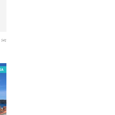
541
JA