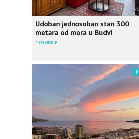
Udoban jednosoban stan 300
metara od mora u Budvi
170 000 €
P