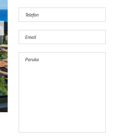
S
H
(
U
K
)