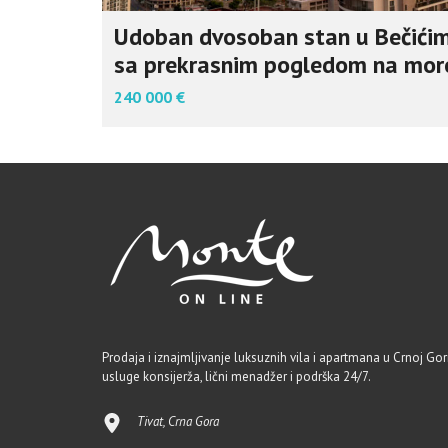
Udoban dvosoban stan u Bečići
sa prekrasnim pogledom na mor
240 000 €
Prodaja i iznajmljivanje luksuznih vila i apartmana u Crnoj Gori
usluge konsijerža, lični menadžer i podrška 24/7.
Tivat, Crna Gora