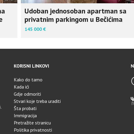
ma
Udoban jednosoban apartman sa
e
privatnim parkingom u Bečićima
145 000 €
KORISNI LINKOVI
N
Kako do tamo
Kada ići
Gdje odmoriti
Stvari koje treba uraditi
,
Šta probati
Immigracija
Pretražite stranicu
Politika privatnosti