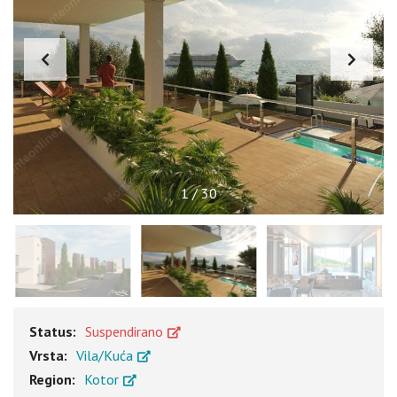
1
/
30
Status:
Suspendirano
Vrsta:
Vila/Kuća
Region:
Kotor