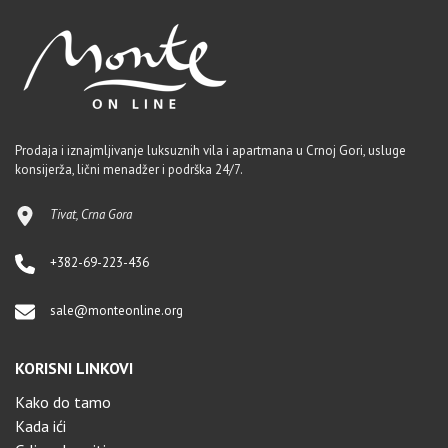
Prodaja i iznajmljivanje luksuznih vila i apartmana u Crnoj Gori, usluge
konsijerža, lični menadžer i podrška 24/7.
Tivat, Crna Gora
+382-69-223-436
sale@monteonline.org
KORISNI LINKOVI
Kako do tamo
Kada ići