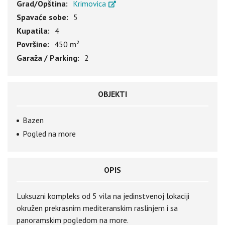
Grad/Opština:
Krimovica
Spavaće sobe:
5
Kupatila:
4
Površine:
450 m²
Garaža / Parking:
2
OBJEKTI
Bazen
Pogled na more
OPIS
Luksuzni kompleks od 5 vila na jedinstvenoj lokaciji
okružen prekrasnim mediteranskim raslinjem i sa
panoramskim pogledom na more.