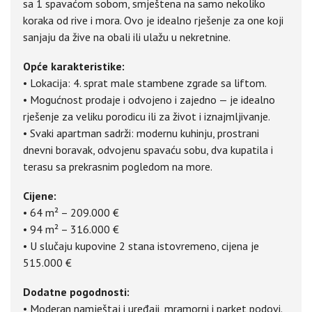
sa 1 spavaćom sobom, smještena na samo nekoliko
koraka od rive i mora. Ovo je idealno rješenje za one koji
sanjaju da žive na obali ili ulažu u nekretnine.
Opće karakteristike:
• Lokacija: 4. sprat male stambene zgrade sa liftom.
• Mogućnost prodaje i odvojeno i zajedno — je idealno
rješenje za veliku porodicu ili za život i iznajmljivanje.
• Svaki apartman sadrži: modernu kuhinju, prostrani
dnevni boravak, odvojenu spavaću sobu, dva kupatila i
terasu sa prekrasnim pogledom na more.
Cijene:
• 64 m² – 209.000 €
• 94 m² – 316.000 €
• U slučaju kupovine 2 stana istovremeno, cijena je
515.000 €
Dodatne pogodnosti:
• Moderan namještaj i uređaji, mramorni i parket podovi.