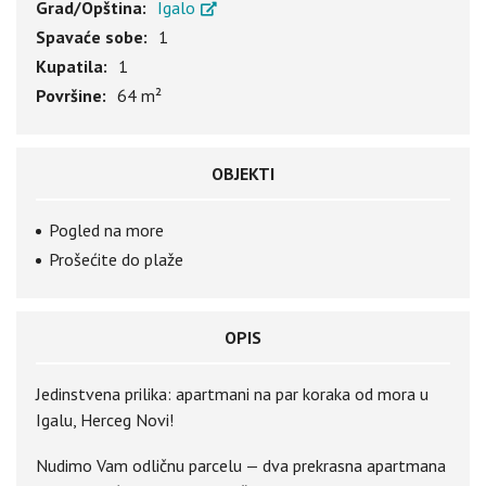
Grad/Opština:
Igalo
Spavaće sobe:
1
Kupatila:
1
Površine:
64 m²
OBJEKTI
Pogled na more
Prošećite do plaže
OPIS
Jedinstvena prilika: apartmani na par koraka od mora u
Igalu, Herceg Novi!
Nudimo Vam odličnu parcelu — dva prekrasna apartmana