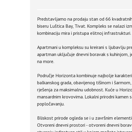
Predstavljamo na prodaju stan od 66 kvadratn
biseru Luštica Bay, Tivat. Kompleks se nalazi iz
kombinaciju mira i pristupa elitnoj infrastruktu
Apartmani u kompleksu su kreirani s ljubavlju p
apartman uključuje dnevni boravak s kuhinjom, j
na more.
Područje Horizonta kombinuje najbolje karakteri
balkanskog grada, obavijenog tišinom i šarmom, 
rješenja za maksimalnu udobnost. Kuće u Horizo
mansardnim krovovima. Lokalni prirodni kamen sa 
popločavanju.
Bliskost prirode ogleda se i u završnim element
Otvoreni dnevni prostori - otvoreni dnevni borava