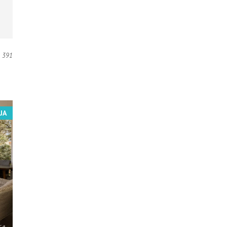
391
JA