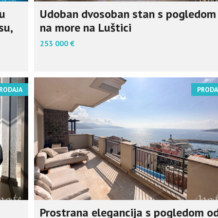
 u
Udoban dvosoban stan s pogledom
su,
na more na Luštici
253 000 €
RODAJA
PRODA
Prostrana elegancija s pogledom o