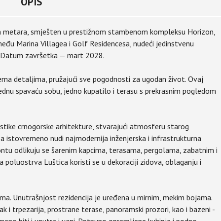
OPIS
ih metara, smješten u prestižnom stambenom kompleksu Horizon,
među Marina Villagea i Golf Residencesa, nudeći jedinstvenu
ri. Datum završetka — mart 2028.
rema detaljima, pružajući sve pogodnosti za ugodan život. Ovaj
ednu spavaću sobu, jedno kupatilo i terasu s prekrasnim pogledom
stike crnogorske arhitekture, stvarajući atmosferu starog
a istovremeno nudi najmodernija inženjerska i infrastrukturna
ntu odlikuju se šarenim kapcima, terasama, pergolama, zabatnim i
poluostrva Luštica koristi se u dekoraciji zidova, oblaganju i
ima. Unutrašnjost rezidencija je uređena u mirnim, mekim bojama.
k i trpezarija, prostrane terase, panoramski prozori, kao i bazeni -