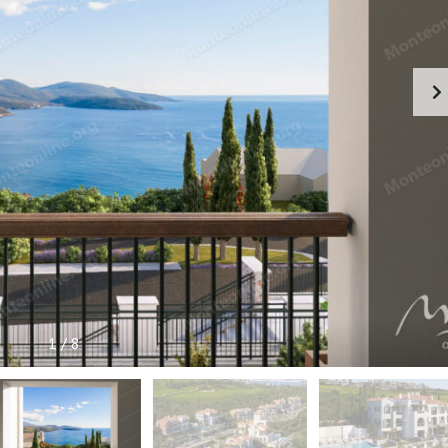
I
S
N
E
I
N
F
O
R
M
A
C
I
J
E
1
/
8