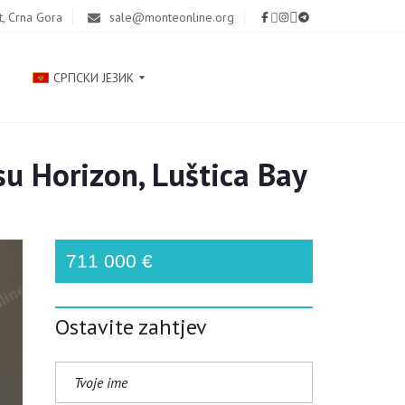
t, Crna Gora
sale@monteonline.org
СРПСКИ ЈЕЗИК
 Horizon, Luštica Bay
Р
У
С
С
К
711 000 €
И
Й
Ostavite zahtjev
E
N
G
L
I