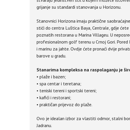
stvaraju jedinstven stil u kojem možete istovrem
grijanje su standardi stanovanja u Horizonu.
Stanovnici Horizona imaju praktične saobraćaj
stići do centra Luštica Baya, Centrale, gdje ćete 
poznatih restorana u Marina Villageu. U neposre
profesionalnom golf terenu u Crnoj Gori. Pored
i marinu za jahte. Ovdje ćete pronaći dvije privat
barove u gradu.
Stanarima kompleksa na raspolaganju je šir
• plaže i bazen;
• spa centar i teretana;
• teniski tereni i sportski tereni;
• kafići i restorani;
• praktičan prijevoz do plaže.
Ovo je idealan izbor za vlastiti odmor, stalni bor
Jadranu.