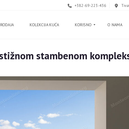
+382-69-223-436
Tiva
PRODAJA
KOLEKCIJA KUĆA
KORISNO
O NAMA
estižnom stambenom kompleksu
B
L
O
G
V
O
D
I
Č
K
O
R