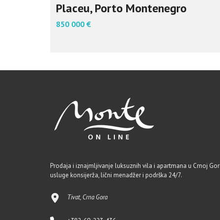
Placeu, Porto Montenegro
850 000 €
Prodaja i iznajmljivanje luksuznih vila i apartmana u Crnoj Gori
usluge konsijerža, lični menadžer i podrška 24/7.
Tivat, Crna Gora