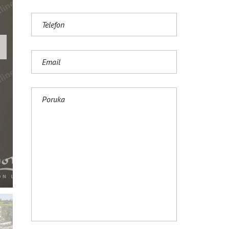
S
H
(
U
K
)