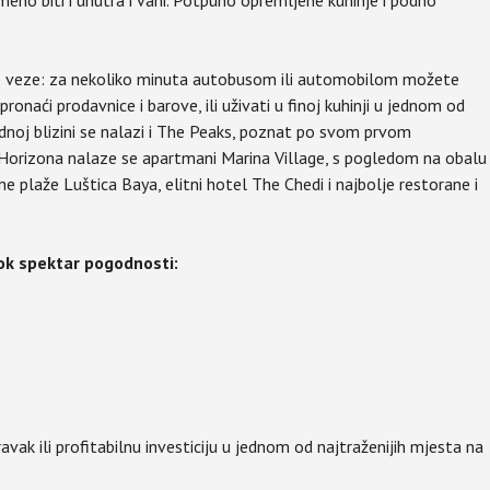
eno biti i unutra i vani. Potpuno opremljene kuhinje i podno
ne veze: za nekoliko minuta autobusom ili automobilom možete
pronaći prodavnice i barove, ili uživati u finoj kuhinji u jednom od
dnoj blizini se nalazi i The Peaks, poznat po svom prvom
 Horizona nalaze se apartmani Marina Village, s pogledom na obalu
ne plaže Luštica Baya, elitni hotel The Chedi i najbolje restorane i
ok spektar pogodnosti:
avak ili profitabilnu investiciju u jednom od najtraženijih mjesta na