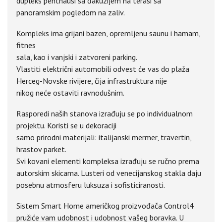
dupleks penthausi sa đakuzijem na terasi sa
panoramskim pogledom na zaliv.
Kompleks ima grijani bazen, opremljenu saunu i hamam,
fitnes
sala, kao i vanjski i zatvoreni parking.
Vlastiti električni automobili odvest će vas do plaža
Herceg-Novske rivijere, čija infrastruktura nije
nikog neće ostaviti ravnodušnim.
Rasporedi naših stanova izrađuju se po individualnom
projektu. Koristi se u dekoraciji
samo prirodni materijali: italijanski mermer, travertin,
hrastov parket.
Svi kovani elementi kompleksa izrađuju se ručno prema
autorskim skicama. Lusteri od venecijanskog stakla daju
posebnu atmosferu luksuza i sofisticiranosti.
Sistem Smart Home američkog proizvođača Control4
pružiće vam udobnost i udobnost vašeg boravka. U