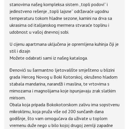
stanovima našeg kompleksa sistem „topli podovi” i
jedinstveno rešenje „topli lajsne” održavaće ugodnu
temperaturu tokom hladne sezone, kamini na drva sa
ukrasima od italijanskog mermera stvaraće toplinu i
udobnost u vašoj dnevnoj sobi.
U cijenu apartmana uključena je opremljena kuhinja čiji je
stil i dizajn
Možete odabrati sami iz našeg kataloga.
Đenovići su šarmantno ljetovalište smješteno u blizini
grada Herceg Novog u Boki Kotorskoj, okruženo hladom
stabala mandarina, narandži i maslina, te vrtovima s
mimozama i magnolijama koje ispunjavaju zrak slatkim
mirisom.
Obala koja pripada Bokokotorskom zalivu ima sopstvenu
mikroklimu, koja pruža više od 200 sunčanih dana
godišnje, što vam omogućava da uživate u toplom
vremenu duže nego u bilo kojoj drugoj zemlji zapadne