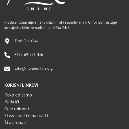
Prodaja i iznajmljivanje luksuznih vila i apartmana u Crnoj Gori, usluge
konsijerža, lični menadžer i podrška 24/7.
Tivat, Crna Gora
+382-69-223-436
sale@monteonline.org
KORISNI LINKOVI
Kako do tamo
Kada ići
Gdje odmoriti
Stvari koje treba uraditi
Šta probati