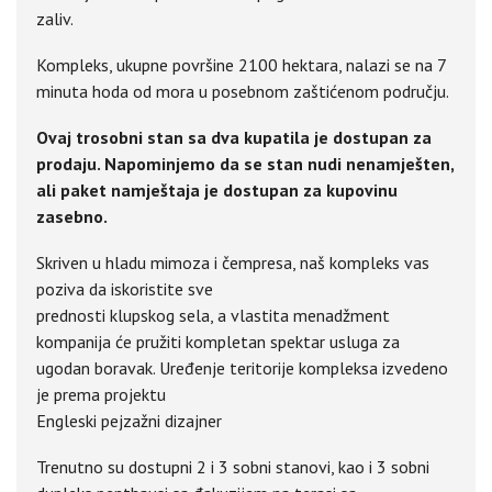
zaliv.
Kompleks, ukupne površine 2100 hektara, nalazi se na 7
minuta hoda od mora u posebnom zaštićenom području.
Ovaj trosobni stan sa dva kupatila je dostupan za
prodaju. Napominjemo da se stan nudi nenamješten,
ali paket namještaja je dostupan za kupovinu
zasebno.
Skriven u hladu mimoza i čempresa, naš kompleks vas
poziva da iskoristite sve
prednosti klupskog sela, a vlastita menadžment
kompanija će pružiti kompletan spektar usluga za
ugodan boravak. Uređenje teritorije kompleksa izvedeno
je prema projektu
Engleski pejzažni dizajner
Trenutno su dostupni 2 i 3 sobni stanovi, kao i 3 sobni