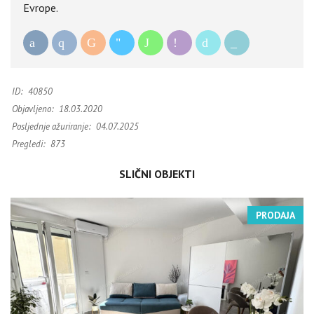
Evrope.
ID:
40850
Objavljeno:
18.03.2020
Posljednje ažuriranje:
04.07.2025
Pregledi:
873
SLIČNI OBJEKTI
PRODAJA