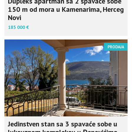
Dupleks apartman sa 2 spavaće sobe
150 m od mora u Kamenarima, Herceg
Novi
185 000 €
PRODAJA
Jedinstven stan sa 3 spavaće sobe u