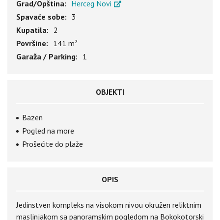
Grad/Opština:
Herceg Novi
Spavaće sobe:
3
Kupatila:
2
Površine:
141 m²
Garaža / Parking:
1
OBJEKTI
Bazen
Pogled na more
Prošećite do plaže
OPIS
Jedinstven kompleks na visokom nivou okružen reliktnim
maslinjakom sa panoramskim pogledom na Bokokotorski