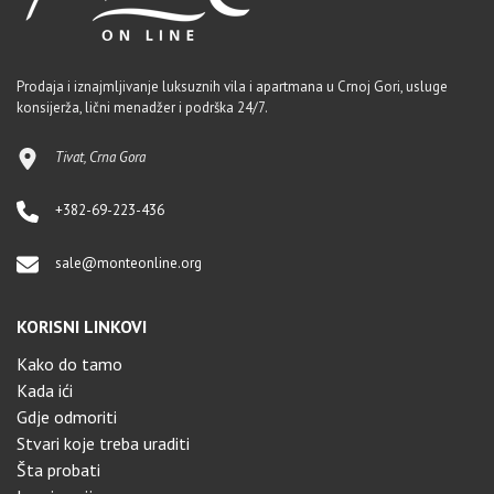
Prodaja i iznajmljivanje luksuznih vila i apartmana u Crnoj Gori, usluge
konsijerža, lični menadžer i podrška 24/7.
Tivat, Crna Gora
+382-69-223-436
sale@monteonline.org
KORISNI LINKOVI
Kako do tamo
Kada ići
Gdje odmoriti
Stvari koje treba uraditi
Šta probati