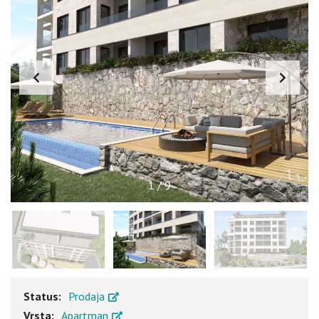
1
/
9
Status:
Prodaja
Vrsta:
Apartman