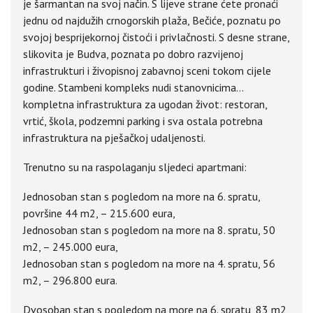
je šarmantan na svoj način. S lijeve strane ćete pronaći
jednu od najdužih crnogorskih plaža, Bečiće, poznatu po
svojoj besprijekornoj čistoći i privlačnosti. S desne strane,
slikovita je Budva, poznata po dobro razvijenoj
infrastrukturi i živopisnoj zabavnoj sceni tokom cijele
godine. Stambeni kompleks nudi stanovnicima...
kompletna infrastruktura za ugodan život: restoran,
vrtić, škola, podzemni parking i sva ostala potrebna
infrastruktura na pješačkoj udaljenosti.
Trenutno su na raspolaganju sljedeci apartmani:
Jednosoban stan s pogledom na more na 6. spratu,
površine 44 m2, – 215.600 eura,
Jednosoban stan s pogledom na more na 8. spratu, 50
m2, – 245.000 eura,
Jednosoban stan s pogledom na more na 4. spratu, 56
m2, – 296.800 eura.
Dvosoban stan s pogledom na more na 6. spratu, 83 m2,