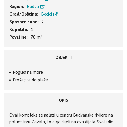
Region:
Budva
Grad/Opština:
Becici
Spavaće sobe:
2
Kupatila:
1
Površine:
78 m²
OBJEKTI
Pogled na more
Prošećite do plaže
OPIS
Ovaj kompleks se nalazi u centru Budvanske rivijere na
poluostrvu Zavala, koje ga dijeli na dva dijela. Svaki dio