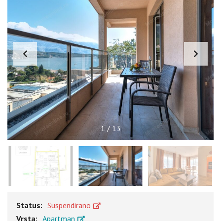
1
/
13
Status:
Suspendirano
Vrsta:
Apartman