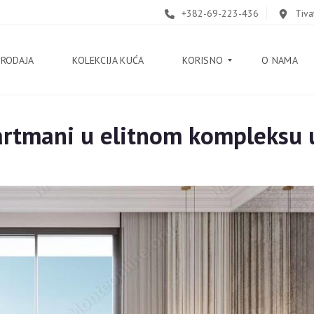
+382-69-223-436
Tiva
PRODAJA
KOLEKCIJA KUĆA
KORISNO
O NAMA
artmani u elitnom kompleksu
B
L
O
G
V
O
D
I
Č
K
O
R