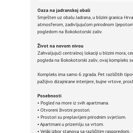
Oaza na jadranskoj obali
Smješten uz obalu Jadrana, u blizini granica Hr
atmosferom, zadivljujućom prirodnom ljepotom
pogledom na Bokokotorski zaliv.
Život na novom nivou
Zahvaljujući centralnoj lokaciji u blizini mora, c
pogleda na Bokokotorski zaliv, ovaj kompleks s
Kompleks ima samo 6 zgrada. Pet različitih tipov
pažljivo dizajnirane interijere, bujne vrtove, pr
Posebnosti
• Pogled na more iz svih apartmana.
• Otvoreni životni prostori.
• Prostori su preplavljeni prirodnim svjetlom.
• Apartmani u prizemlju sa vrtom.
• Veliki izbor stanova sa različitim rasporedom.