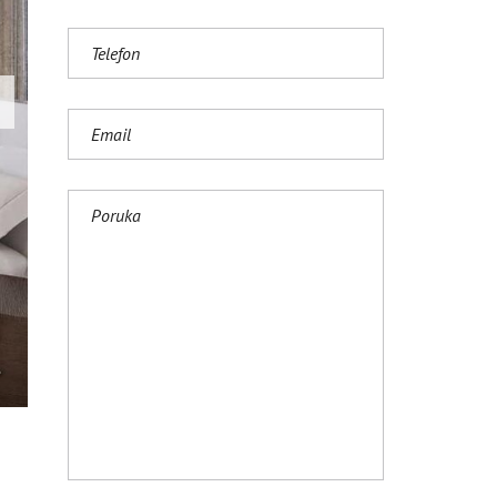
S
H
(
U
K
)