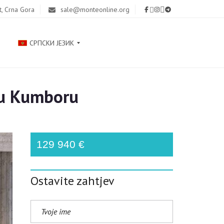
t, Crna Gora
sale@monteonline.org
СРПСКИ ЈЕЗИК
 u Kumboru
Р
У
С
С
К
129 940 €
И
Й
Ostavite zahtjev
E
N
G
L
I