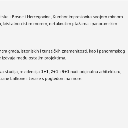
vatske i Bosne i Hercegovine, Kumbor impresionira svojom mirnom
, kristalno čistim morem, netaknutim plažama i panoramskim
entra grada, istorijskih i turističkih znamenitosti, kao i panoramskog
e izdvaja među ostalim projektima.
a studija, rezidencija
1+1, 2+1 i 3+1
nudi originalnu arhitekturu,
ostrane balkone i terase s pogledom na more.