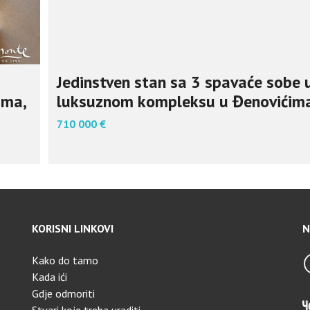
Jedinstven stan sa 3 spavaće sobe 
ima,
luksuznom kompleksu u Đenovićim
710 000 €
KORISNI LINKOVI
N
Kako do tamo
Kada ići
Gdje odmoriti
Stvari koje treba uraditi