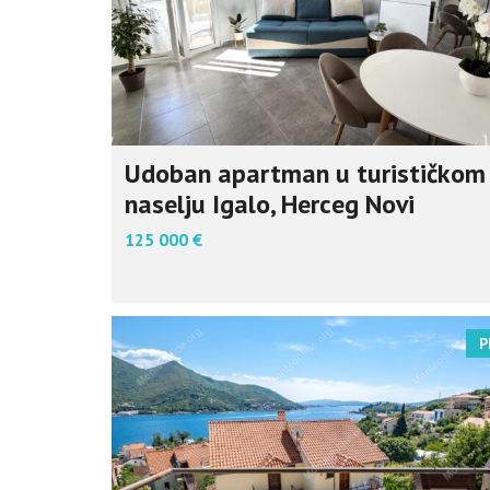
Udoban apartman u turističkom
naselju Igalo, Herceg Novi
125 000 €
P