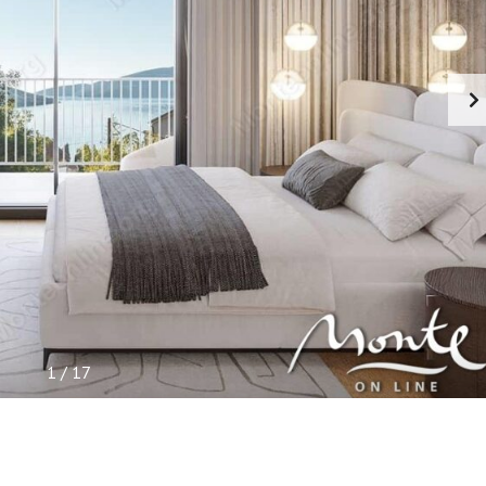
I
S
N
E
I
N
F
O
R
M
A
C
I
J
E
1
/
17