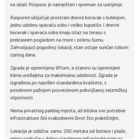
na obali. Potpuno je namješten i spreman za useljenje.
Raspored uključuje prostrani dnevni boravak s kuhinjom,
jednu udobnu spavaću sobu i veliko kupatilo. I dnevni
boravak i spavaća soba imaju izlaz na terasu s
prekrasnim pogledom na more i zelenu šumu.
Zahvaljujući pogodnoj lokaciji, stan ostaje sunčan tokom
cijelog dana.
Zgrada je opremljena liftom, a stanovi su opremljeni
klima uređajima za maksimalnu udobnost. Zgrada je
izgrađena po najvišim standardima kvalitete, s
posebnom pažnjom posvećenom poboljšanoj seizmičkoj
otpornosti.
Nema privatnog parking mjesta, ali blizina sve potrebne
infrastrukture čini svakodnevni život što praktičnijim.
Lokacija je odlična: samo 200 metara od šetnice i plaže,
mirno područje s dobro razvijenom infrastrukturom na