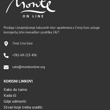
Prodaja i iznajmljivanje luksuznih vila i apartmana u Crnoj Gori, usluge
konsijerža, lični menadžer i podrška 24/7.
Tivat, Crna Gora
+382-69-223-436
sale@monteonline.org
KORISNI LINKOVI
Kako do tamo
Kada ići
Gdje odmoriti
Stvari koje treba uraditi