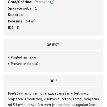
Grad/Opština:
Petrovac
Spavaće sobe:
1
Kupatila:
1
Površine:
54 m²
ID2:
D
OBJEKTI
Pogled na more
Prošećite do plaže
OPIS
Predstavljamo vam ovaj izuzetan stan u Petrovcu.
Smješten u modernoj, visokokvalitetnoj zgradi, ovaj stan
od 54 m² nudi sve što vam je potrebno za ugodan život