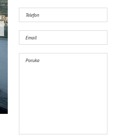
S
H
(
U
K
)