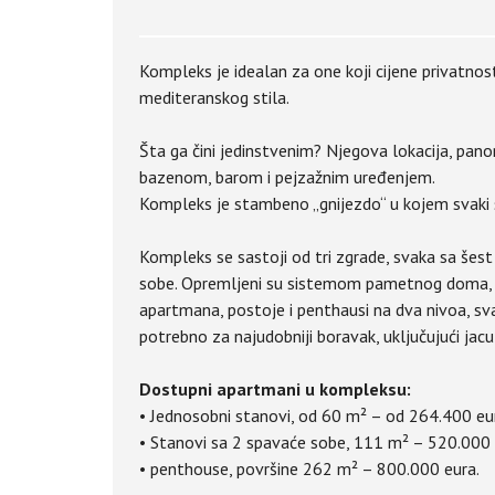
Kompleks je idealan za one koji cijene privatnost
mediteranskog stila.
Šta ga čini jedinstvenim? Njegova lokacija, pa
bazenom, barom i pejzažnim uređenjem.
Kompleks je stambeno „gnijezdo“ u kojem svaki 
Kompleks se sastoji od tri zgrade, svaka sa šest
sobe. Opremljeni su sistemom pametnog doma, 
apartmana, postoje i penthausi na dva nivoa, s
potrebno za najudobniji boravak, uključujući jac
Dostupni apartmani u kompleksu:
• Jednosobni stanovi, od 60 m² – od 264.400 eu
• Stanovi sa 2 spavaće sobe, 111 m² – 520.000 
• penthouse, površine 262 m² – 800.000 eura.