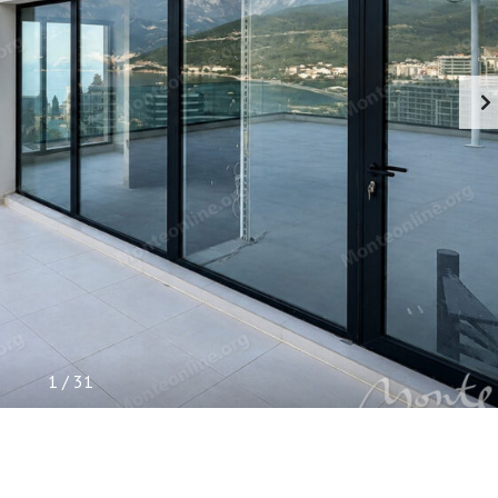
I
S
N
E
I
N
F
O
R
M
A
C
I
J
E
1
/
31