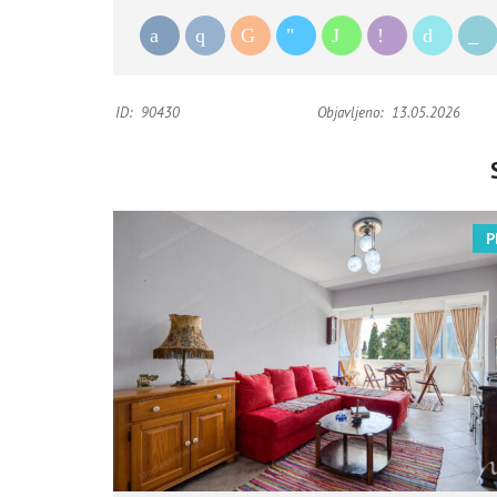
ID:
90430
Objavljeno:
13.05.2026
P