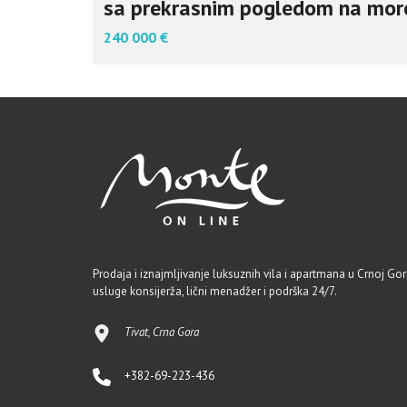
sa prekrasnim pogledom na mor
240 000 €
Prodaja i iznajmljivanje luksuznih vila i apartmana u Crnoj Gori
usluge konsijerža, lični menadžer i podrška 24/7.
Tivat, Crna Gora
+382-69-223-436