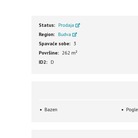
Status:
Prodaja
Region:
Budva
Spavaće sobe:
3
Površine:
262 m²
ID2:
D
Bazen
Pogle