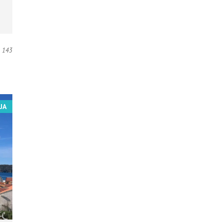
143
JA