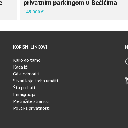
e
privatnim parkingom u Bečićima
145 000 €
KORISNI LINKOVI
N
Kako do tamo
Kada ići
Gdje odmoriti
Stvari koje treba uraditi
,
Šta probati
Immigracija
Pretražite stranicu
Politika privatnosti