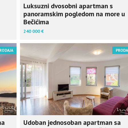
Luksuzni dvosobni apartman s
panoramskim pogledom na more u
Bečićima
240 000 €
RODAJA
PRODA
ma
Udoban jednosoban apartman sa