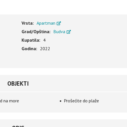
Vrsta:
Apartman
Grad/Opština:
Budva
Kupatila:
4
Godina:
2022
OBJEKTI
d na more
Prošećite do plaže