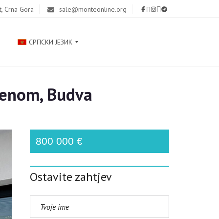
t, Crna Gora
sale@monteonline.org
СРПСКИ ЈЕЗИК
zenom, Budva
Р
У
С
С
К
800 000 €
И
Й
Ostavite zahtjev
E
N
G
L
I