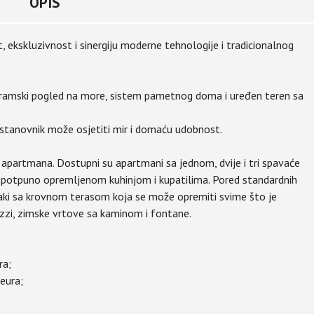
OPIS
, ekskluzivnost i sinergiju moderne tehnologije i tradicionalnog
noramski pogled na more, sistem pametnog doma i uređen teren sa
stanovnik može osjetiti mir i domaću udobnost.
 apartmana. Dostupni su apartmani sa jednom, dvije i tri spavaće
potpuno opremljenom kuhinjom i kupatilima. Pored standardnih
vaki sa krovnom terasom koja se može opremiti svime što je
uzzi, zimske vrtove sa kaminom i fontane.
ra;
eura;