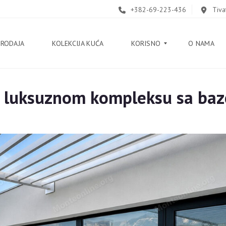
+382-69-223-436
Tiva
PRODAJA
KOLEKCIJA KUĆA
KORISNO
O NAMA
 luksuznom kompleksu sa ba
B
L
O
G
V
O
D
I
Č
K
O
R