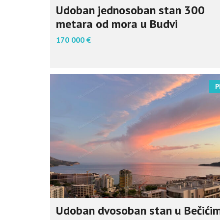
Udoban jednosoban stan 300
metara od mora u Budvi
170 000 €
P
Udoban dvosoban stan u Bečići