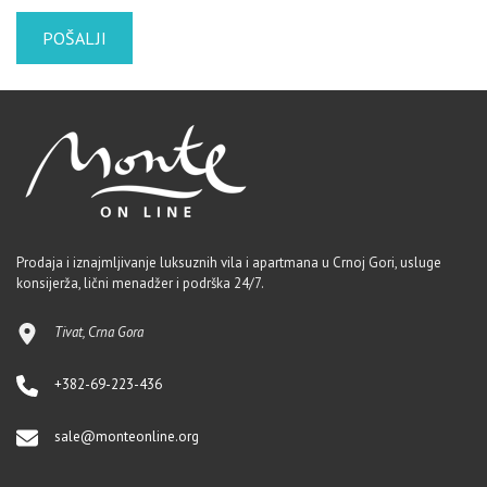
Prodaja i iznajmljivanje luksuznih vila i apartmana u Crnoj Gori, usluge
konsijerža, lični menadžer i podrška 24/7.
Tivat, Crna Gora
+382-69-223-436
sale@monteonline.org