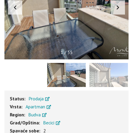
1
/
35
Status:
Prodaja
Vrsta:
Apartman
Region:
Budva
Grad/Opština:
Becici
Spavaće sobe:
2