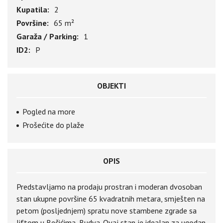
Kupatila:
2
Površine:
65 m²
Garaža / Parking:
1
ID2:
P
OBJEKTI
Pogled na more
Prošećite do plaže
OPIS
Predstavljamo na prodaju prostran i moderan dvosoban
stan ukupne površine 65 kvadratnih metara, smješten na
petom (posljednjem) spratu nove stambene zgrade sa
liftom u Bečićima, Budva. Ovaj stan je idealan za ugodan