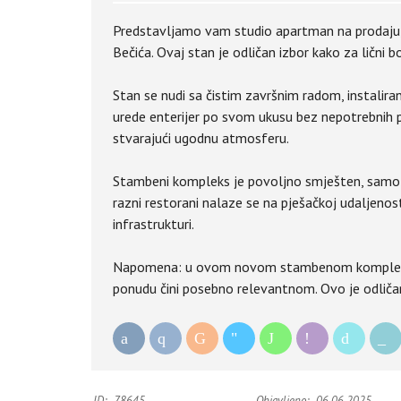
Predstavljamo vam studio apartman na prodaju
Bečića. Ovaj stan je odličan izbor kako za lični b
Stan se nudi sa čistim završnim radom, instal
urede enterijer po svom ukusu bez nepotrebnih 
stvarajući ugodnu atmosferu.
Stambeni kompleks je povoljno smješten, samo 7
razni restorani nalaze se na pješačkoj udaljeno
infrastrukturi.
Napomena: u ovom novom stambenom kompleksu 
ponudu čini posebno relevantnom. Ovo je odličan
ID:
78645
Objavljeno:
06.06.2025