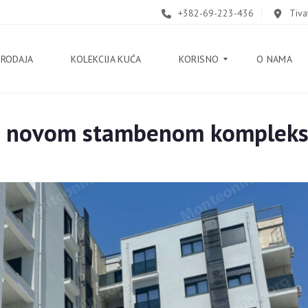
+382-69-223-436
Tiva
PRODAJA
KOLEKCIJA KUĆA
KORISNO
O NAMA
u novom stambenom kompleks
B
L
O
G
V
O
D
I
Č
K
O
R