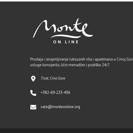
Prodaja i iznajmljivanje luksuznih vila i apartmana u Crnoj Gori
usluge konsijerža, lični menadžer i podrška 24/7.
Tivat, Crna Gora
+382-69-223-436
sale@monteonline.org