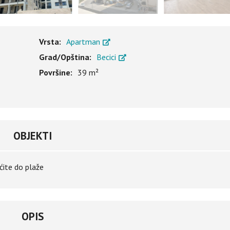
Vrsta:
Apartman
Grad/Opština:
Becici
Površine:
39 m²
OBJEKTI
ćite do plaže
OPIS