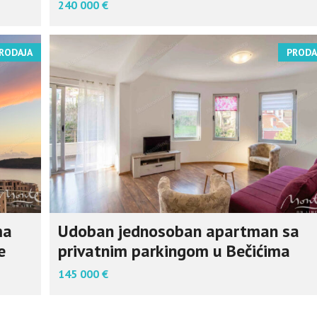
240 000 €
RODAJA
PRODA
ma
Udoban jednosoban apartman sa
e
privatnim parkingom u Bečićima
145 000 €