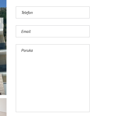
S
H
(
U
K
)