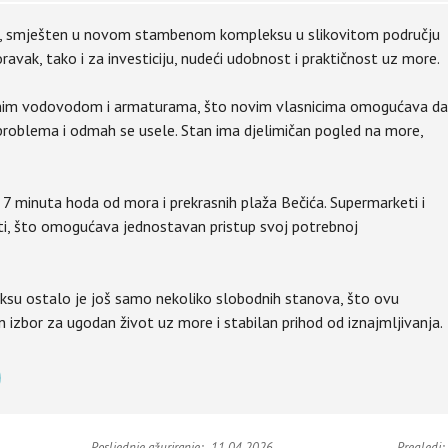
, smješten u novom stambenom kompleksu u slikovitom području
oravak, tako i za investiciju, nudeći udobnost i praktičnost uz more.
iranim vodovodom i armaturama, što novim vlasnicima omogućava da
problema i odmah se usele. Stan ima djelimičan pogled na more,
 minuta hoda od mora i prekrasnih plaža Bečića. Supermarketi i
sti, što omogućava jednostavan pristup svoj potrebnoj
ostalo je još samo nekoliko slobodnih stanova, što ovu
 izbor za ugodan život uz more i stabilan prihod od iznajmljivanja.
Posljednje ažuriranje:
11.04.2026
Pregledi: