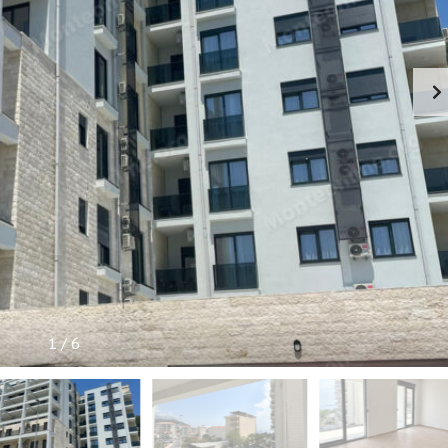
I
S
N
E
I
N
F
O
R
M
A
C
I
J
E
1
/
6