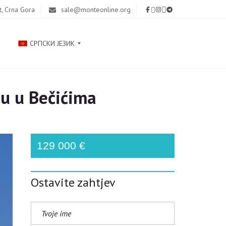
t, Crna Gora
sale@monteonline.org
СРПСКИ ЈЕЗИК
u u Bečićima
Р
У
С
С
К
129 000 €
И
Й
Ostavite zahtjev
E
N
G
L
I