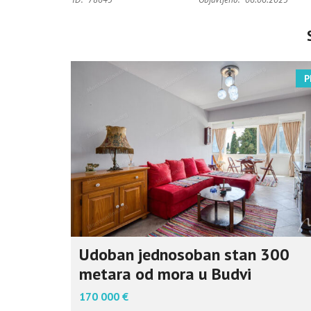
P
Udoban jednosoban stan 300
metara od mora u Budvi
170 000 €