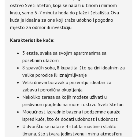
ostrvo Sveti Stefan, koja se nalazi u tihom i mirnom
kraju, samo 5-7 minuta hoda do plaže i šetališta. Ova
kuća je idealna za one koji traže udobno i pogodno
mjesto za odmor ili investiciju.
Karakteristike kuće:
3 etaže, svaka sa svojim apartmanima sa
posebnim ulazom
8 spavaćih soba, 8 kupatila, što ga čini idealnim za
velike porodice ili iznajmljivanje
Veliki dnevni boravak u prizemlju, idealan za
zabavu i porodična okupljanja
Nekoliko terasa sa kojih možete uživati u
predivnom pogledu na more i ostrvo Sveti Stefan
Mogućnost izgradnje bazena i podzemne garaže
ispred kuće, što će dodati udobnost i udobnost
U dvorištu se nalaze 4 stabla masline i stablo
limuna, što stvara jedinstvenu i mirnu atmosferu