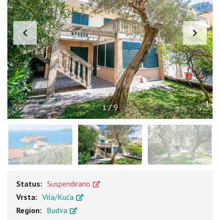
1
/
9
Status:
Suspendirano
Vrsta:
Vila/Kuća
Region:
Budva