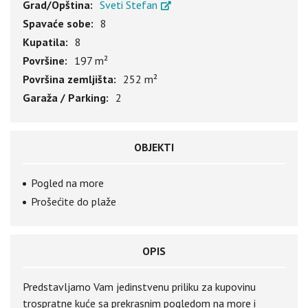
Grad/Opština:
Sveti Stefan
Spavaće sobe:
8
Kupatila:
8
Površine:
197 m²
Površina zemljišta:
252 m²
Garaža / Parking:
2
OBJEKTI
Pogled na more
Prošećite do plaže
OPIS
Predstavljamo Vam jedinstvenu priliku za kupovinu
trospratne kuće sa prekrasnim pogledom na more i