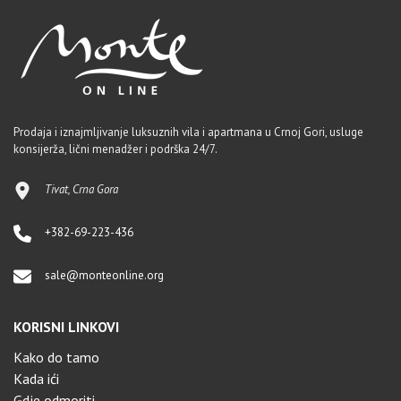
Prodaja i iznajmljivanje luksuznih vila i apartmana u Crnoj Gori, usluge
konsijerža, lični menadžer i podrška 24/7.
Tivat, Crna Gora
+382-69-223-436
sale@monteonline.org
KORISNI LINKOVI
Kako do tamo
Kada ići
Gdje odmoriti