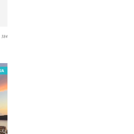
384
JA