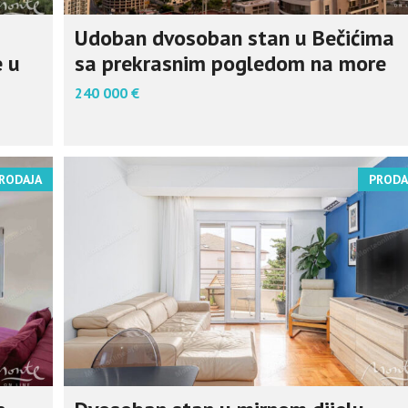
Udoban dvosoban stan u Bečićima
 u
sa prekrasnim pogledom na more
240 000 €
RODAJA
PRODA