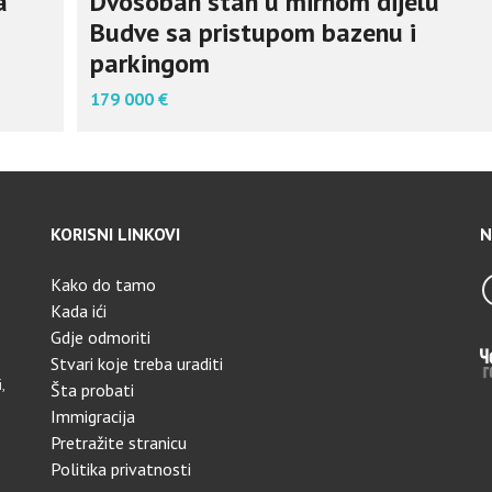
a
Dvosoban stan u mirnom dijelu
Budve sa pristupom bazenu i
parkingom
179 000 €
KORISNI LINKOVI
N
Kako do tamo
Kada ići
Gdje odmoriti
Stvari koje treba uraditi
,
Šta probati
Immigracija
Pretražite stranicu
Politika privatnosti