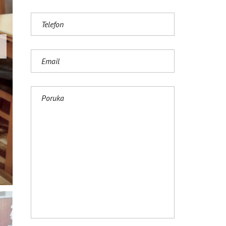
S
H
(
U
K
)