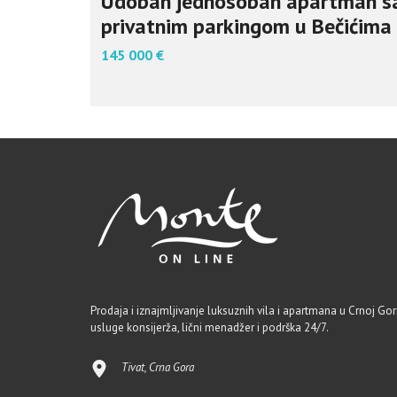
Udoban jednosoban apartman s
privatnim parkingom u Bečićima
145 000 €
Prodaja i iznajmljivanje luksuznih vila i apartmana u Crnoj Gori
usluge konsijerža, lični menadžer i podrška 24/7.
Tivat, Crna Gora