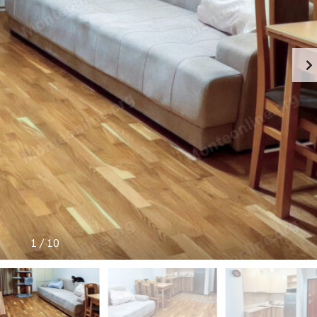
I
S
N
E
I
N
F
O
R
M
A
C
I
J
E
1
/
10