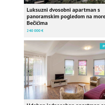
Luksuzni dvosobni apartman s
panoramskim pogledom na more
Bečićima
240 000 €
P