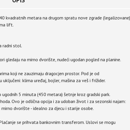
OPIS
 40 kvadratnih metara na drugom spratu nove zgrade (legalizovane
ma lift.
 radni stol.
ori gledaju na mirno dvorište, nudeći ugodan pogled na planine.
ima koji ne zauzimaju dragocjen prostor. Pod je od
uključeni: klima uređaj, bojler, mašina za veš i frižider.
o ugodnih 5 minuta (450 metara) šetnje kroz gradski park.
da. Ovo je odlična opcija i za udoban život i za sezonski najam:
 mirno dvorište - idealno za djecu i starije osobe.
. Plaćanje se prihvata bankovnim transferom. Uslovi se mogu