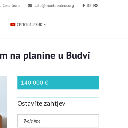
t, Crna Gora
sale@monteonline.org
СРПСКИ ЈЕЗИК
m na planine u Budvi
Р
У
С
С
К
140 000 €
И
Й
Ostavite zahtjev
E
N
G
L
I