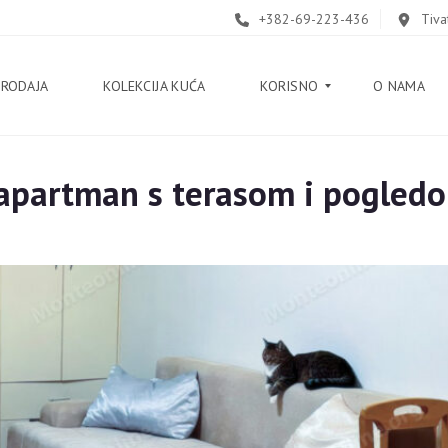
+382-69-223-436
Tiva
PRODAJA
KOLEKCIJA KUĆA
KORISNO
O NAMA
partman s terasom i pogledo
B
L
O
G
V
O
D
I
Č
K
O
R