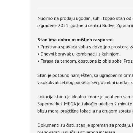
Nudimo na prodaju ugodan, suh i topao stan od
izgrađene 2021. godine u centru Budve. Zgrada i
Stan ima dobro osmišljen raspored:
• Prostrana spavaća soba s dovoljno prostora za
• Dnevni boravak u kombinaciji s kuhinjom.
• Terasa sa tendom, dostupna iz obje sobe. Proz
Stan je potpuno namješten, sa ugradbenim ormar
visokokvalitetnog parketa. Svi potrebni uređaji su 
Lokacija stana je idealna: more je udaljeno sam
Supermarket MEGA je također udaljen 2 minute ho
blizu mora, praktična lokacija na drugom spratu i
Dokumenti su čisti, stan je spreman za prodaju
pregovarati u slučaju stvarnog interesa.