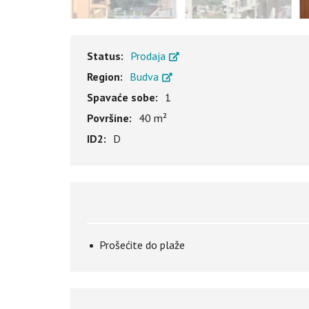
Status:
Prodaja
Region:
Budva
Spavaće sobe:
1
Površine:
40 m²
ID2:
D
Prošećite do plaže