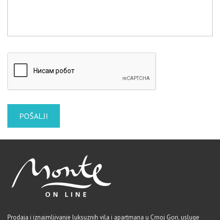
Prodaja i iznajmljivanje luksuznih vila i apartmana u Crnoj Gori, usluge