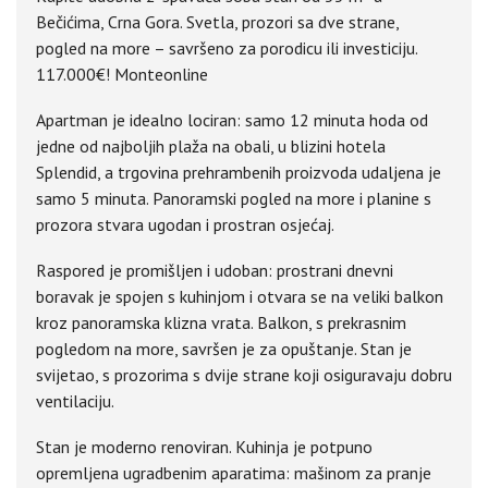
Bečićima, Crna Gora. Svetla, prozori sa dve strane,
pogled na more – savršeno za porodicu ili investiciju.
117.000€! Monteonline
Apartman je idealno lociran: samo 12 minuta hoda od
jedne od najboljih plaža na obali, u blizini hotela
Splendid, a trgovina prehrambenih proizvoda udaljena je
samo 5 minuta. Panoramski pogled na more i planine s
prozora stvara ugodan i prostran osjećaj.
Raspored je promišljen i udoban: prostrani dnevni
boravak je spojen s kuhinjom i otvara se na veliki balkon
kroz panoramska klizna vrata. Balkon, s prekrasnim
pogledom na more, savršen je za opuštanje. Stan je
svijetao, s prozorima s dvije strane koji osiguravaju dobru
ventilaciju.
Stan je moderno renoviran. Kuhinja je potpuno
opremljena ugradbenim aparatima: mašinom za pranje