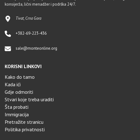
konsijerža, lični menadžer i podrška 24/7.
Tivat, Crna Gora
+382-69-223-436
sale@monteonline.org
KORISNI LINKOVI
Kako do tamo
Kada ići
Gdje odmoriti
Stvari koje treba uraditi
Šta probati
Immigracija
Pretražite stranicu
Politika privatnosti