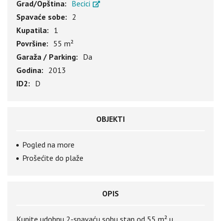
Grad/Opština:
Becici
Spavaće sobe:
2
Kupatila:
1
Površine:
55 m²
Garaža / Parking:
Da
Godina:
2013
ID2:
D
OBJEKTI
Pogled na more
Prošećite do plaže
OPIS
Kupite udobnu 2-spavaću sobu stan od 55 m² u