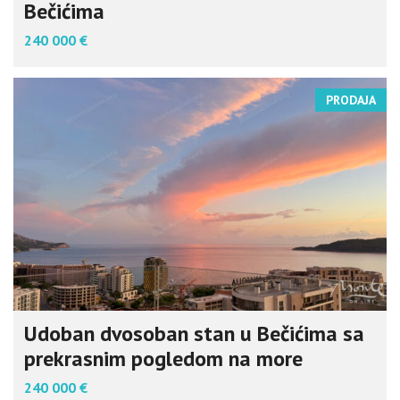
Bečićima
240 000 €
PRODAJA
Udoban dvosoban stan u Bečićima sa
prekrasnim pogledom na more
240 000 €