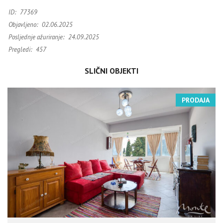
ID:
77369
Objavljeno:
02.06.2025
Posljednje ažuriranje:
24.09.2025
Pregledi:
457
SLIČNI OBJEKTI
PRODAJA