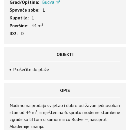
Grad/Opština:
Budva
Spavaće sobe:
1
Kupatila:
1
Površine:
44 m²
ID2:
D
OBJEKTI
Prošećite do plaže
OPIS
Nudimo na prodaju svijetao i dobro održavan jednosoban
stan od 44 m², smješten na 6. spratu moderne stambene
zgrade sa liftom u samom srcu Budve —, nasuprot
Akademije znanja.