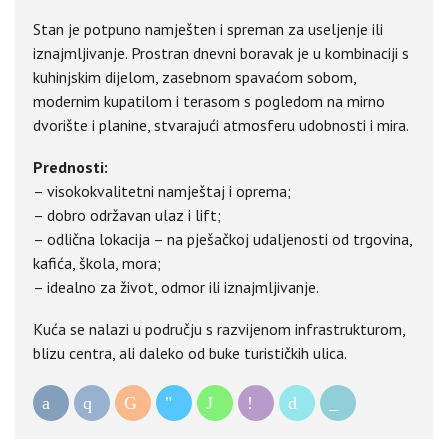
Stan je potpuno namješten i spreman za useljenje ili
iznajmljivanje. Prostran dnevni boravak je u kombinaciji s
kuhinjskim dijelom, zasebnom spavaćom sobom,
modernim kupatilom i terasom s pogledom na mirno
dvorište i planine, stvarajući atmosferu udobnosti i mira.
Prednosti:
– visokokvalitetni namještaj i oprema;
– dobro održavan ulaz i lift;
– odlična lokacija – na pješačkoj udaljenosti od trgovina,
kafića, škola, mora;
– idealno za život, odmor ili iznajmljivanje.
Kuća se nalazi u području s razvijenom infrastrukturom,
blizu centra, ali daleko od buke turističkih ulica.