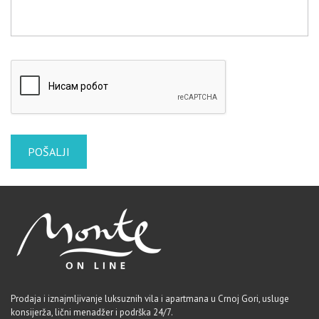
Prodaja i iznajmljivanje luksuznih vila i apartmana u Crnoj Gori, usluge
konsijerža, lični menadžer i podrška 24/7.