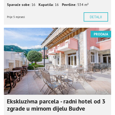
Spavaće sobe:
16
Kupatila:
16
Površine:
534 m²
DETALJI
Prije 5 mjeseci
PRODAJA
Ekskluzivna parcela - radni hotel od 3
zgrade u mirnom dijelu Budve