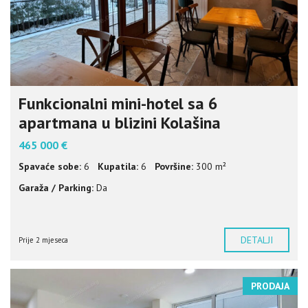
Funkcionalni mini-hotel sa 6
apartmana u blizini Kolašina
465 000 €
Spavaće sobe:
6
Kupatila:
6
Površine:
300 m²
Garaža / Parking:
Da
DETALJI
Prije 2 mjeseca
PRODAJA