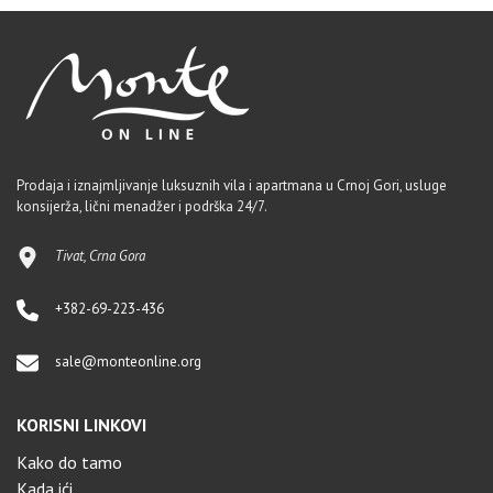
Prodaja i iznajmljivanje luksuznih vila i apartmana u Crnoj Gori, usluge
konsijerža, lični menadžer i podrška 24/7.
Tivat, Crna Gora
+382-69-223-436
sale@monteonline.org
KORISNI LINKOVI
Kako do tamo
Kada ići