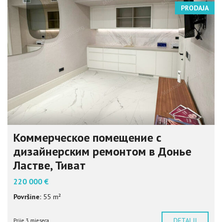
PRODAJA
Коммерческое помещение с
дизайнерским ремонтом в Донье
Ластве, Тиват
220 000 €
Površine:
55 m²
DETALJI
Prije 3 mjeseca