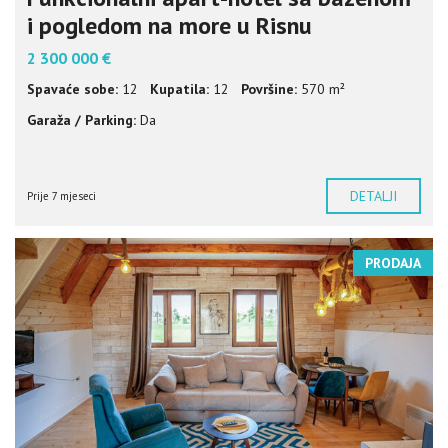
i pogledom na more u Risnu
2 300 000 €
Spavaće sobe:
12
Kupatila:
12
Površine:
570 m²
Garaža / Parking:
Da
DETALJI
Prije 7 mjeseci
PRODAJA