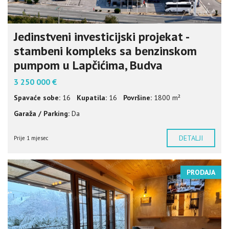
Jedinstveni investicijski projekat -
stambeni kompleks sa benzinskom
pumpom u Lapčićima, Budva
3 250 000 €
Spavaće sobe:
16
Kupatila:
16
Površine:
1800 m²
Garaža / Parking:
Da
DETALJI
Prije 1 mjesec
PRODAJA