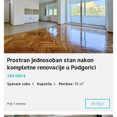
Prostran jednosoban stan nakon
kompletne renovacije u Podgorici
180 000 €
Spavaće sobe:
1
Kupatila:
1
Površine:
58 m²
DETALJI
Prije 3 mjeseca