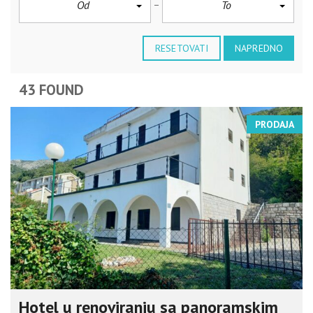
Od
To
RESETOVATI
NAPREDNO
43 FOUND
PRODAJA
Hotel u renoviranju sa panoramskim