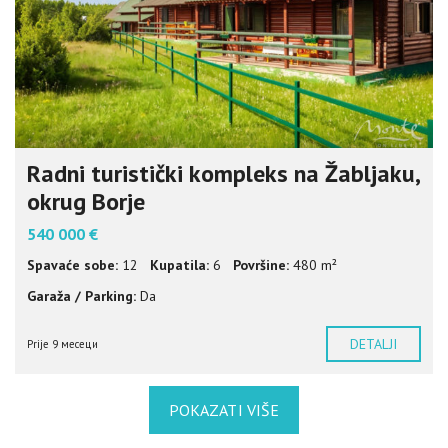
Radni turistički kompleks na Žabljaku,
okrug Borje
540 000 €
Spavaće sobe:
12
Kupatila:
6
Površine:
480 m²
Garaža / Parking:
Da
DETALJI
Prije 9 месеци
POKAZATI VIŠE