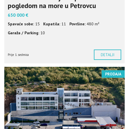
pogledom na more u Petrovcu
650 000 €
Spavaće sobe:
15
Kupatila:
11
Površine:
480 m²
Garaža / Parking:
10
DETALJI
Prije 1. sedmica
PRODAJA