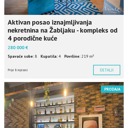
Aktivan posao iznajmljivanja
nekretnina na Žabljaku - kompleks od
4 porodične kuće
280 000 €
Spavaće sobe:
8
Kupatila:
4
Površine:
219 m²
DETALJI
Prije 8 mjeseci
PRODAJA