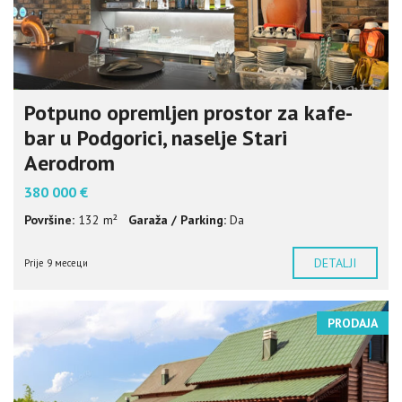
Potpuno opremljen prostor za kafe-
bar u Podgorici, naselje Stari
Aerodrom
380 000 €
Površine:
132 m²
Garaža / Parking:
Da
DETALJI
Prije 9 месеци
PRODAJA