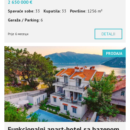
2 650 000 €
Spavaće sobe:
33
Kupatila:
33
Površine:
1256 m²
Garaža / Parking:
6
DETALJI
Prije 6 месеци
PRODAJA
Funkcionalni apart-hotel sa bazenom