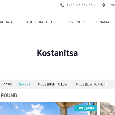
+382-69-223-436
Tiva
PRODAJA
KOLEKCIJA KUĆA
KORISNO
O NAMA
Kostanitsa
B
L
O
G
V
O
Sort by:
D
NEWEST
PRICE (HIGH TO LOW)
PRICE (LOW TO HIGH)
I
Č
 FOUND
K
ПРОДАЖА
O
R