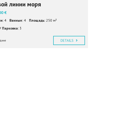
вой линии моря
00 €
и:
4
Ванные:
4
Площадь:
250 м²
/ Парковка:
3
DETAILS
одине