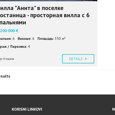
илла "Анита" в поселке
останица - просторная вилла с 6
пальнями
 200 000 €
пальни:
6
Ванные:
6
Площадь:
350 м²
араж / Парковка:
4
DETAILS
ije 9 година
esults
KORISNI LINKOVI
N