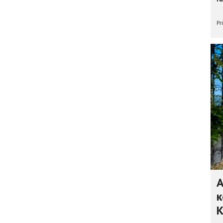
Pr
А
к
К