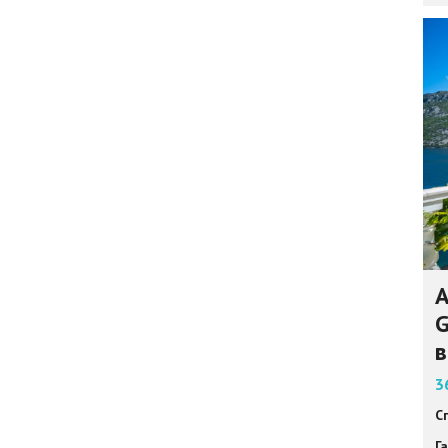
А
G
в
3
С
Г