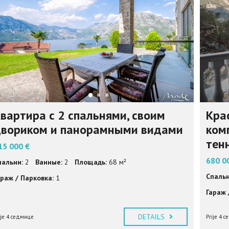
I
S
N
E
I
N
F
O
R
M
A
C
I
вартира с 2 спальнями, своим
Крас
J
E
вориком и панорамными видами
ком
тен
15 000 €
680 0
пальни:
2
Ванные:
2
Площадь:
68 м²
Спальн
араж / Парковка:
1
Гараж 
DETAILS
ije 4 седмице
Prije 4 