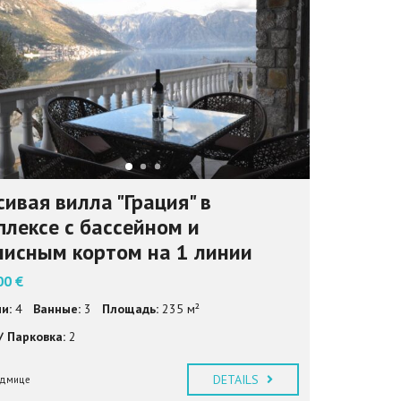
S
H
(
U
K
)
ивая вилла "Грация" в
плексе с бассейном и
нисным кортом на 1 линии
00 €
и:
4
Ванные:
3
Площадь:
235 м²
/ Парковка:
2
DETAILS
седмице