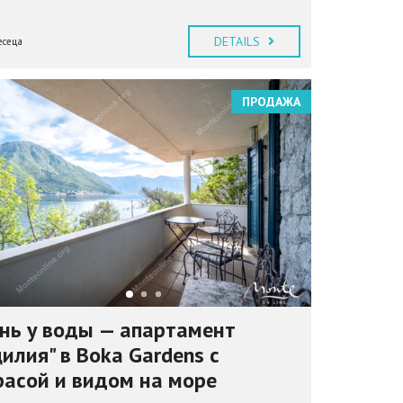
DETAILS
есеца
ПРОДАЖА
нь у воды — апартамент
илия" в Boka Gardens с
расой и видом на море