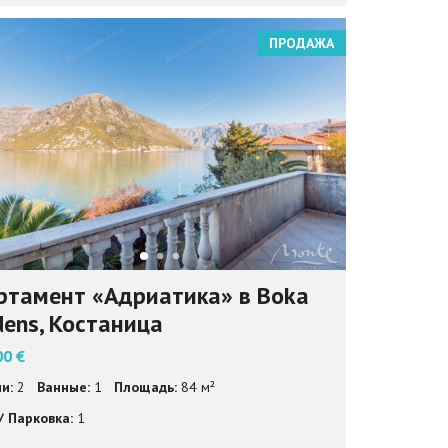
ПРОДАЖА
ртамент «Адриатика» в Boka
dens, Костаница
00 €
и:
2
Ванные:
1
Площадь:
84 м²
/ Парковка:
1