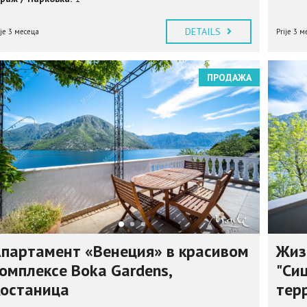
DETAILS
ije 3 месеца
Prije 3 м
ПРОДАЖА
партамент «Венеция» в красивом
Жиз
омплексе Boka Gardens,
"Сиц
останица
тер