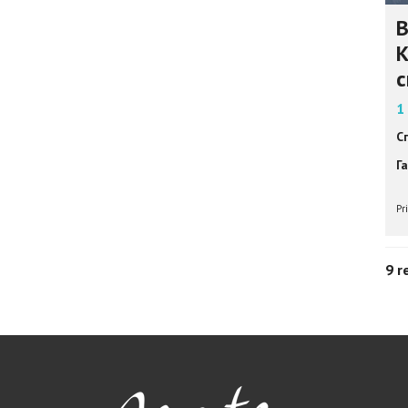
В
К
с
1
С
Г
Pr
9 r