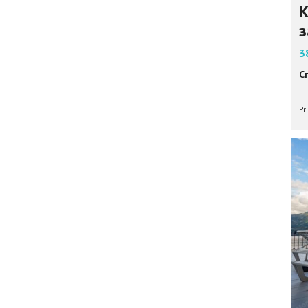
К
з
3
С
Pr