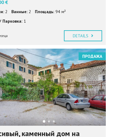
00 €
и:
2
Ванные:
2
Площадь:
94 м²
/ Парковка:
1
DETAILS
есеца
ПРОДАЖА
сивый, каменный дом на