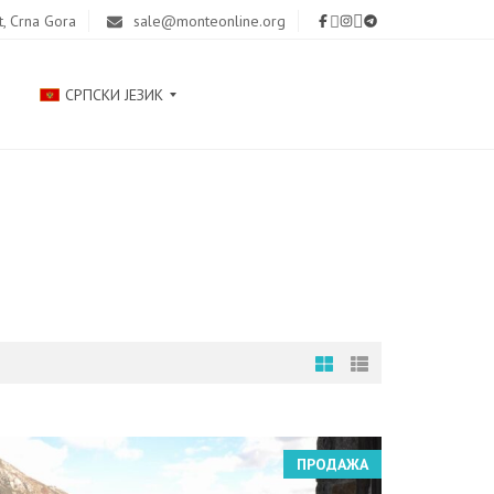
t, Crna Gora
sale@monteonline.org
СРПСКИ ЈЕЗИК
Р
У
С
С
К
И
Й
E
N
G
ПРОДАЖА
L
I