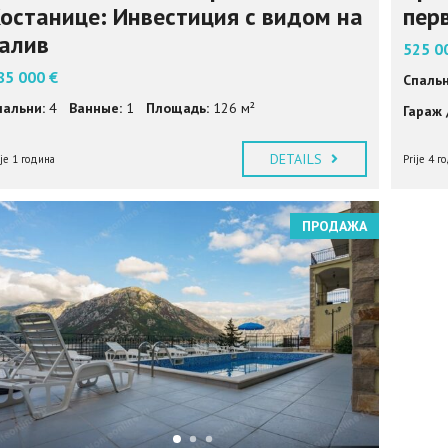
останице: Инвестиция с видом на
пер
алив
525 0
85 000 €
Спальн
пальни:
4
Ванные:
1
Площадь:
126 м²
Гараж 
DETAILS
ije 1 година
Prije 4 г
ПРОДАЖА