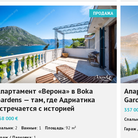
ПРОДАЖА
партамент «Верона» в Boka
Апа
ardens — там, где Адриатика
Gar
стречается с историей
357 0
68 000 €
Спальн
пальни:
2
Ванные:
1
Площадь:
92 м²
Гараж 
араж / Парковка:
1