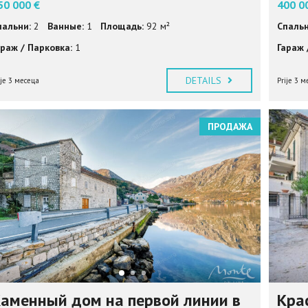
50 000 €
400 0
пальни:
2
Ванные:
1
Площадь:
92 м²
Спальн
араж / Парковка:
1
Гараж 
DETAILS
ije 3 месеца
Prije 3 м
ПРОДАЖА
аменный дом на первой линии в
Кра