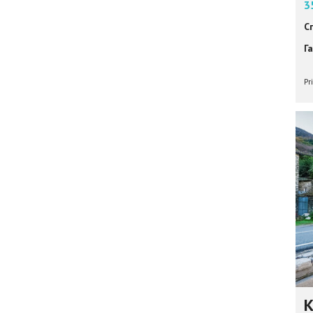
3
С
Г
Pr
К