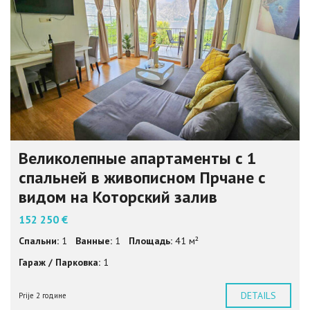
Великолепные апартаменты с 1
спальней в живописном Прчане с
видом на Которский залив
152 250 €
Спальни:
1
Ванные:
1
Площадь:
41 м²
Гараж / Парковка:
1
DETAILS
Prije 2 године