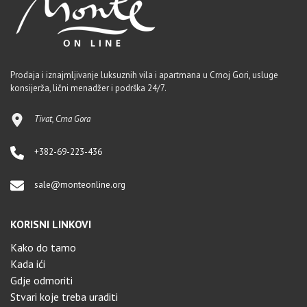
Prodaja i iznajmljivanje luksuznih vila i apartmana u Crnoj Gori, usluge
konsijerža, lični menadžer i podrška 24/7.
Tivat, Crna Gora
+382-69-223-436
sale@monteonline.org
KORISNI LINKOVI
Kako do tamo
Kada ići
Gdje odmoriti
Stvari koje treba uraditi