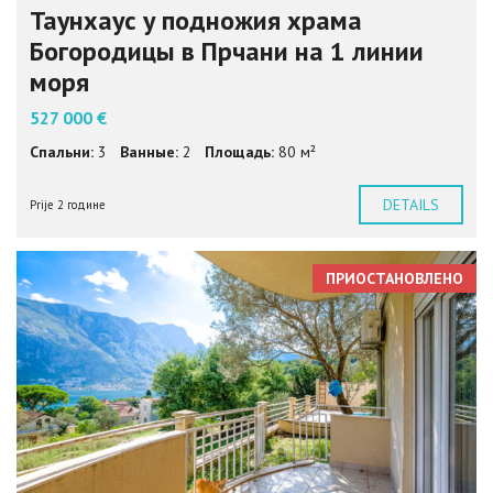
Таунхаус у подножия храма
Богородицы в Прчани на 1 линии
моря
527 000 €
Спальни:
3
Ванные:
2
Площадь:
80 м²
DETAILS
Prije 2 године
ПРИОСТАНОВЛЕНО