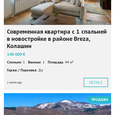
Современная квартира с 1 спальней
в новостройке в районе Breza,
Колашин
140 000 €
Спальни:
1
Ванные:
1
Площадь:
44 м²
Гараж / Парковка:
Да
DETAILS
2 weeks ago
ПРОДАЖА