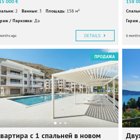
15 000 €
158 0
пальни:
2
Ванные:
3
Площадь:
158 м²
Спальн
араж / Парковка:
Да
Гараж 
DETAILS
months ago
6 months
ПРОДАЖА
вартира с 1 спальней в новом
Дву