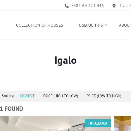
+382-69-223-436
Tivat,
E
COLLECTION OF HOUSES
USEFUL TIPS
ABOU
Igalo
B
L
O
G
G
U
Sort by:
I
NEWEST
PRICE (HIGH TO LOW)
PRICE (LOW TO HIGH)
D
E
1 FOUND
H
ПРОДАЖА
E
L