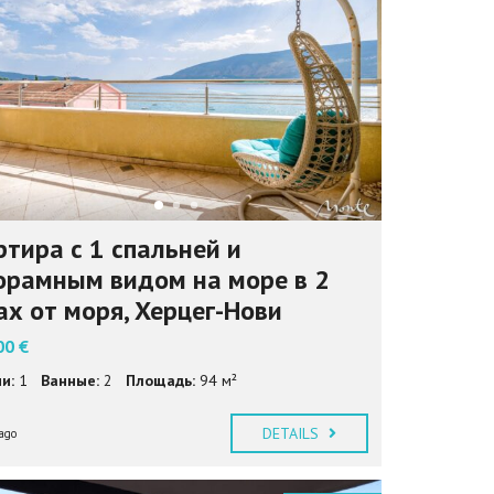
И
Ј
Е
З
И
К
ртира с 1 спальней и
орамным видом на море в 2
ах от моря, Херцег-Нови
00 €
и:
1
Ванные:
2
Площадь:
94 м²
DETAILS
ago