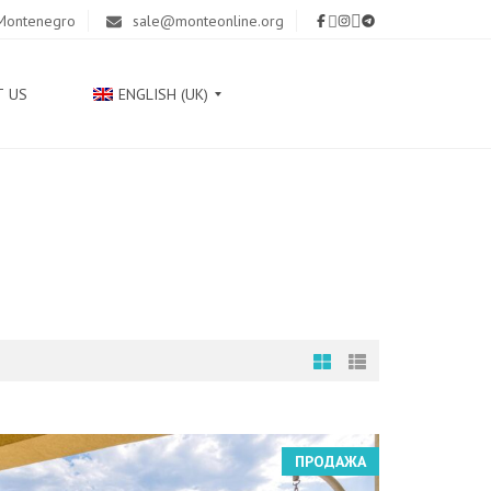
 Montenegro
sale@monteonline.org
T US
ENGLISH (UK)
Р
У
С
С
К
И
Й
С
Р
П
ПРОДАЖА
С
К