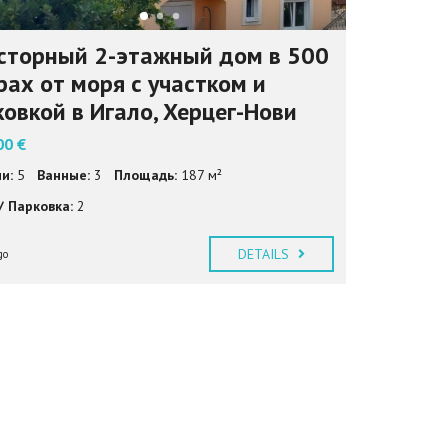
сторный 2-этажный дом в 500
рах от моря с участком и
ковкой в Игало, Херцег-Нови
00 €
и:
5
Ванные:
3
Площадь:
187 м²
/ Парковка:
2
DETAILS
go