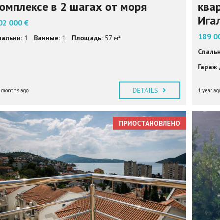
омплексе в 2 шагах от моря
ква
Ига
02 000 €
189 0
пальни:
1
Ванные:
1
Площадь:
57 м²
Спальн
Гараж 
DETAILS
 months ago
1 year ag
ПРИОСТАНОВЛЕНО