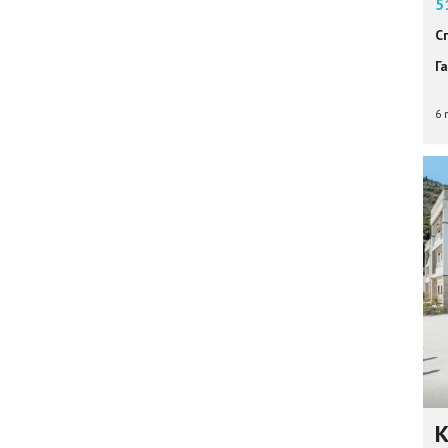
5
С
Г
6 
К