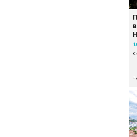
П
в
1
С
1 