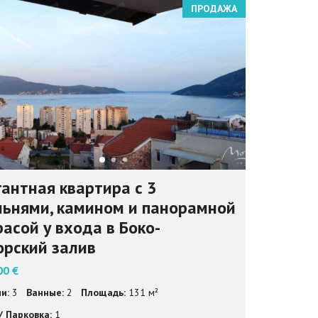
ПРОДАЖА
гантная квартира с 3
льнями, камином и панорамной
асой у входа в Боко-
орский залив
00 €
и:
3
Ванные:
2
Площадь:
131 м²
/ Парковка:
1