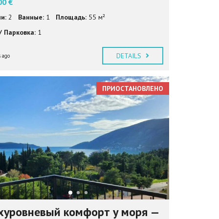
00 €
и:
2
Ванные:
1
Площадь:
55 м²
/ Парковка:
1
DETAILS
 ago
ПРИОСТАНОВЛЕНО
хуровневый комфорт у моря —