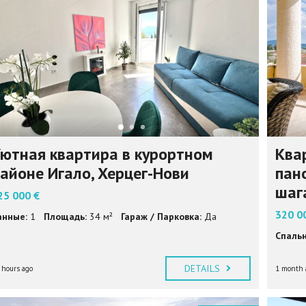
P
F
U
L
I
N
F
O
R
M
A
T
I
ютная квартира в курортном
Ква
O
N
айоне Игало, Херцег-Нови
пан
шаг
25 000 €
320 0
анные:
1
Площадь:
34 м²
Гараж / Парковка:
Да
Спальн
DETAILS
 hours ago
1 month 