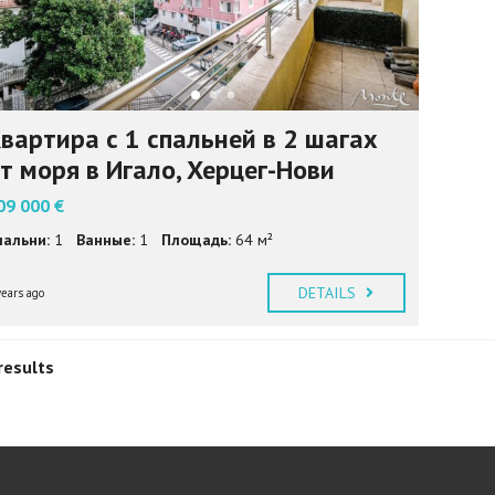
вартира с 1 спальней в 2 шагах
т моря в Игало, Херцег-Нови
09 000 €
пальни:
1
Ванные:
1
Площадь:
64 м²
DETAILS
years ago
results