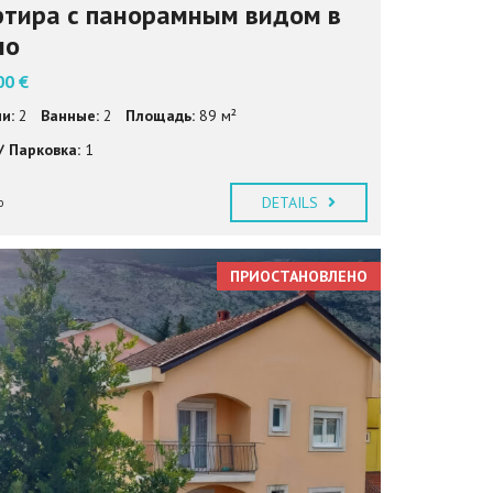
ртира с панорамным видом в
ло
00 €
и:
2
Ванные:
2
Площадь:
89 м²
/ Парковка:
1
DETAILS
o
ПРИОСТАНОВЛЕНО