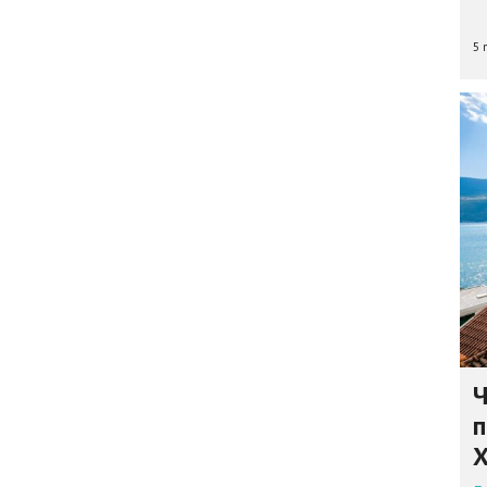
5 
Ч
п
Х