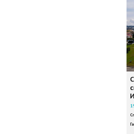
С
с
И
1
С
Г