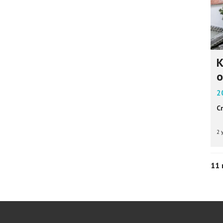
К
о
2
С
2 
11 