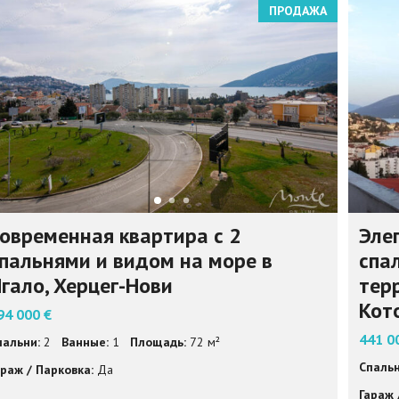
ПРОДАЖА
овременная квартира с 2
Эле
пальнями и видом на море в
спа
гало, Херцег-Нови
терр
Кот
94 000 €
441 0
пальни:
2
Ванные:
1
Площадь:
72 м²
Спальн
араж / Парковка:
Да
Гараж 