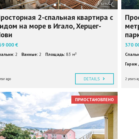
росторная 2-спальная квартира с
Про
идом на море в Игало, Херцег-
мет
Нови
пар
69 000 €
370 0
пальни:
2
Ванные:
2
Площадь:
83 м²
Спальн
Гараж 
DETAILS
year ago
2 years a
ПРИОСТАНОВЛЕНО