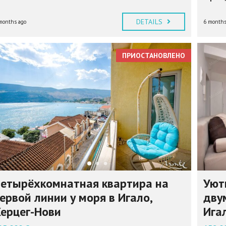
DETAILS
months ago
6 months
ПРИОСТАНОВЛЕНО
етырёхкомнатная квартира на
Уют
ервой линии у моря в Игало,
дву
ерцег-Нови
Ига