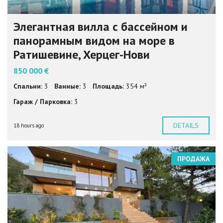
Элегантная вилла с бассейном и
панорамным видом на море в
Ратишевине, Херцег-Нови
850 000 €
Спальни:
3
Ванные:
3
Площадь:
354 м²
Гараж / Парковка:
3
DETAILS
18 hours ago
ПРОДАЖА