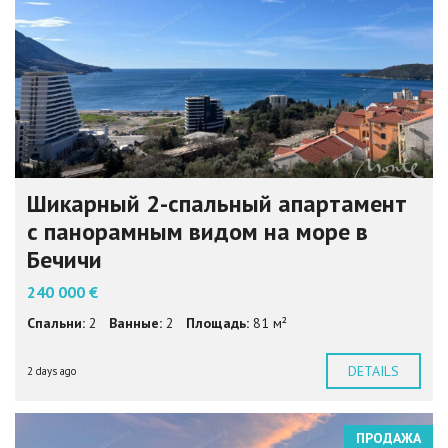
Шикарный 2-спальный апартамент
с панорамным видом на море в
Бечичи
240 000 €
Спальни:
2
Ванные:
2
Площадь:
81 м²
DETAILS
2 days ago
ПРОДАЖА