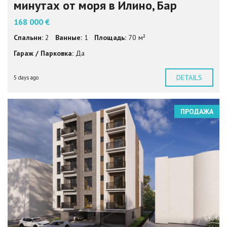
минутах от моря в Илино, Бар
168 000 €
Спальни:
2
Ванные:
1
Площадь:
70 м²
Гараж / Парковка:
Да
DETAILS
5 days ago
ПРОДАЖА