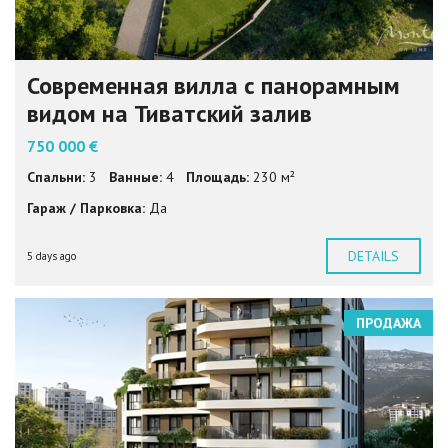
Современная вилла с панорамным
видом на Тиватский залив
750 000 €
Спальни:
3
Ванные:
4
Площадь:
230 м²
Гараж / Парковка:
Да
DETAILS
5 days ago
ПРОДАЖА