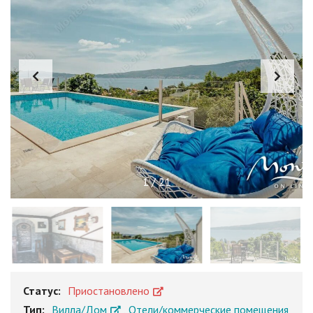
1
/
21
Статус:
Приостановлено
Тип:
Вилла/Дом
,
Отели/коммерческие помещения