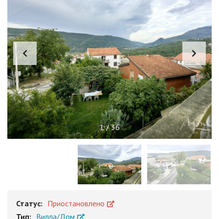
1
/
36
Статус:
Приостановлено
Тип:
Вилла/Дом