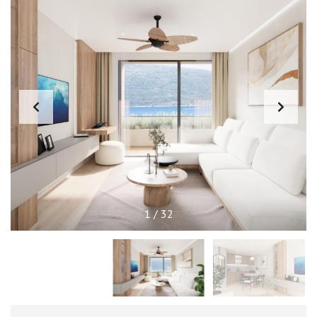
1
/
32