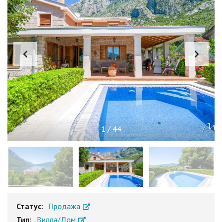
1
/
44
Статус:
Продажа
Тип:
Вилла/Дом