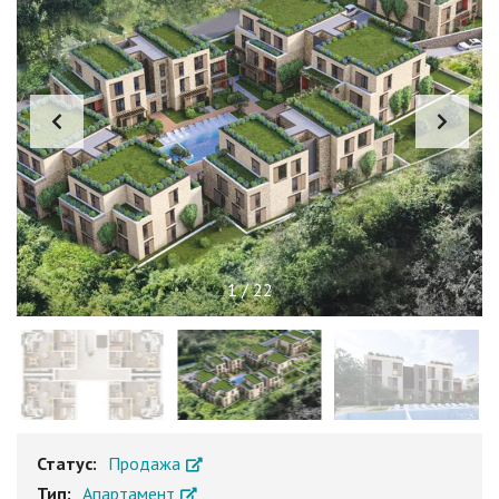
1
/
22
Статус:
Продажа
Тип:
Апартамент