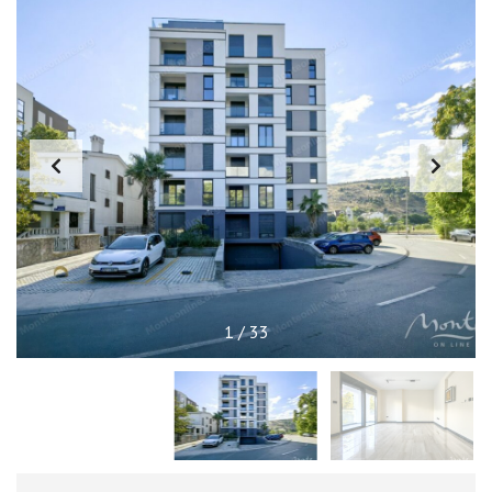
1
/
33