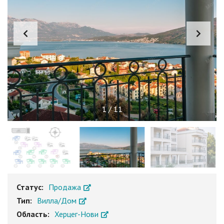
1
/
11
Статус:
Продажа
Тип:
Вилла/Дом
Область:
Херцег-Нови