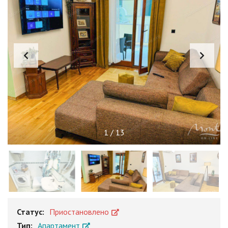
1
/
13
Статус:
Приостановлено
Тип:
Апартамент