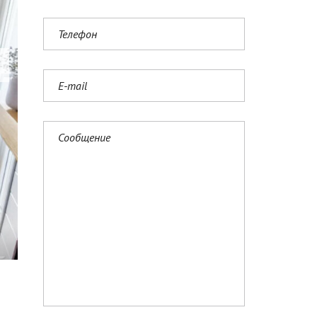
N
G
L
I
S
H
(
U
K
)