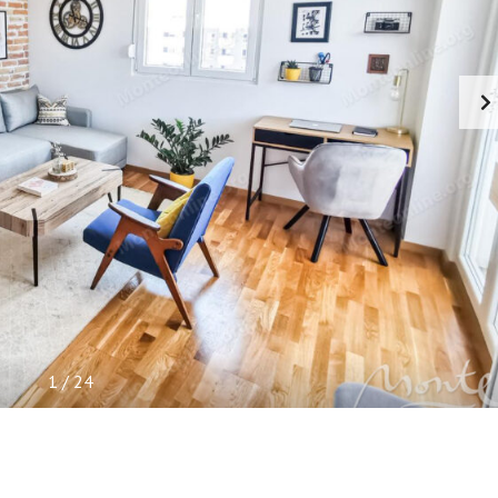
Л
Ь
П
О
Л
Е
З
Н
А
Я
И
Н
Ф
О
Р
М
А
Ц
И
1
/
24
Я