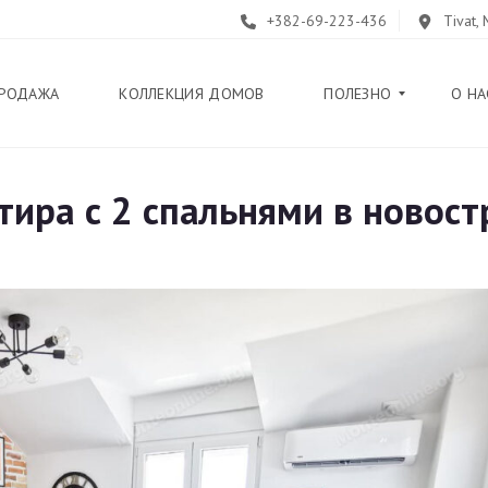
+382-69-223-436
Tivat,
РОДАЖА
КОЛЛЕКЦИЯ ДОМОВ
ПОЛЕЗНО
О НА
тира с 2 спальнями в новост
Б
Л
О
Г
П
У
Т
Е
В
О
Д
И
Т
Е