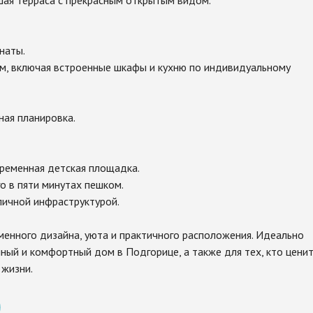
шая терраса с прекрасным открытым видом.
наты.
ом, включая встроенные шкафы и кухню по индивидуальному
ная планировка.
ременная детская площадка.
го в пяти минутах пешком.
тличной инфраструктурой.
менного дизайна, уюта и практичного расположения. Идеально
ный и комфортный дом в Подгорице, а также для тех, кто цени
 жизни.