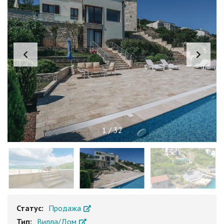
1
/
32
Статус:
Продажа
Тип:
Вилла/Дом