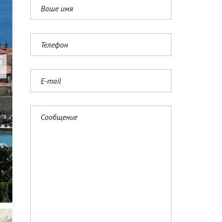
N
G
L
I
S
H
(
U
K
)