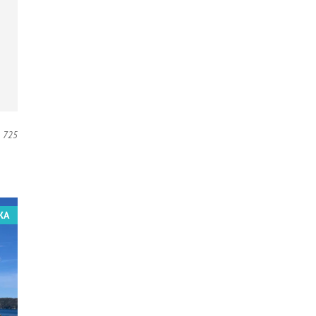
725
ЖА