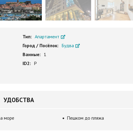
Тип:
Апартамент
Город / Посёлок:
Будва
Ванные:
1
ID2:
P
УДОБСТВА
на море
Пешком до пляжа