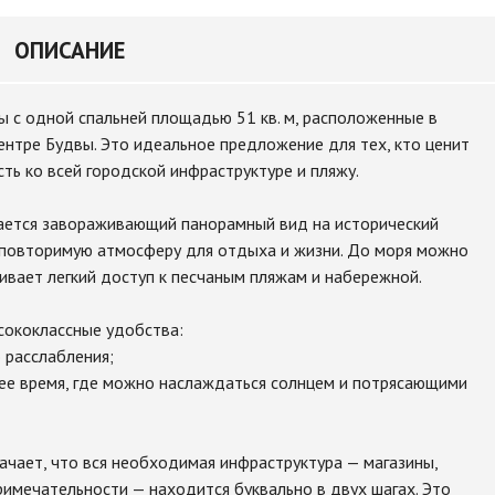
ОПИСАНИЕ
 с одной спальней площадью 51 кв. м, расположенные в
ентре Будвы. Это идеальное предложение для тех, кто ценит
ть ко всей городской инфраструктуре и пляжу.
вается завораживающий панорамный вид на исторический
неповторимую атмосферу для отдыха и жизни. До моря можно
чивает легкий доступ к песчаным пляжам и набережной.
сококлассные удобства:
 расслабления;
нее время, где можно наслаждаться солнцем и потрясающими
чает, что вся необходимая инфраструктура — магазины,
римечательности — находится буквально в двух шагах. Это