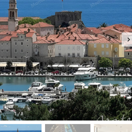
Л
Ь
П
О
Л
Е
З
Н
А
Я
И
Н
Ф
О
Р
М
А
Ц
И
Я
1
/
8