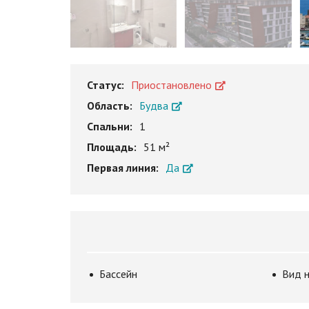
Статус:
Приостановлено
Область:
Будва
Спальни:
1
Площадь:
51 м²
Первая линия:
Да
Бассейн
Вид 