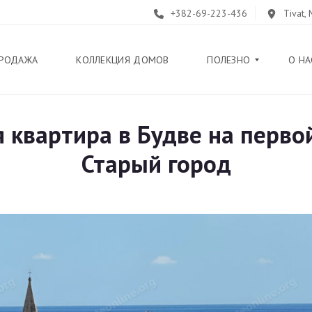
+382-69-223-436
Tivat,
РОДАЖА
КОЛЛЕКЦИЯ ДОМОВ
ПОЛЕЗНО
О НА
 квартира в Будве на перво
Б
Л
Старый город
О
Г
П
У
Т
Е
В
О
Д
И
Т
Е