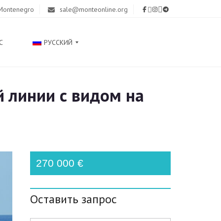
 Montenegro
sale@monteonline.org
С
РУССКИЙ
й линии с видом на
С
Р
П
С
К
И
Ј
270 000 €
Е
З
И
К
Оставить запрос
E