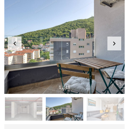
1
/
18