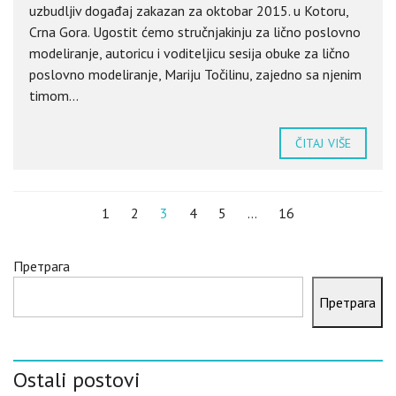
uzbudljiv događaj zakazan za oktobar 2015. u Kotoru,
Crna Gora. Ugostit ćemo stručnjakinju za lično poslovno
modeliranje, autoricu i voditeljicu sesija obuke za lično
poslovno modeliranje, Mariju Točilinu, zajedno sa njenim
timom...
ČITAJ VIŠE
1
2
3
4
5
…
16
Претрага
Претрага
Ostali postovi