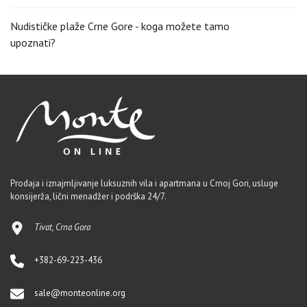
Nudističke plaže Crne Gore - koga možete tamo
upoznati?
Prodaja i iznajmljivanje luksuznih vila i apartmana u Crnoj Gori, usluge
konsijerža, lični menadžer i podrška 24/7.
Tivat, Crna Gora
+382-69-223-436
sale@monteonline.org