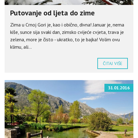
Putovanje od ljeta do zime
Zima u Crnoj Gori je, kao i obično, divna! Januar je, nema
kiše, sunce sija svaki dan, zimsko cvijeće cvjeta, trava je
zelena, more je čisto - ukratko, to je bajka! Volim ovu
klimu, ali...
ČITAJ VIŠE
31.01.2016