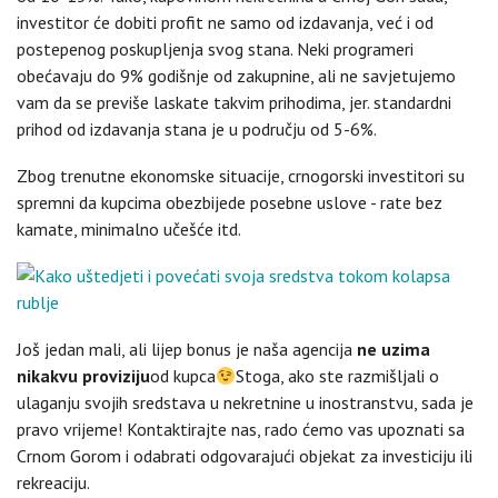
investitor će dobiti profit ne samo od izdavanja, već i od
postepenog poskupljenja svog stana. Neki programeri
obećavaju do 9% godišnje od zakupnine, ali ne savjetujemo
vam da se previše laskate takvim prihodima, jer. standardni
prihod od izdavanja stana je u području od 5-6%.
Zbog trenutne ekonomske situacije, crnogorski investitori su
spremni da kupcima obezbijede posebne uslove - rate bez
kamate, minimalno učešće itd.
Još jedan mali, ali lijep bonus je naša agencija
ne uzima
nikakvu proviziju
od kupca
Stoga, ako ste razmišljali o
ulaganju svojih sredstava u nekretnine u inostranstvu, sada je
pravo vrijeme! Kontaktirajte nas, rado ćemo vas upoznati sa
Crnom Gorom i odabrati odgovarajući objekat za investiciju ili
rekreaciju.