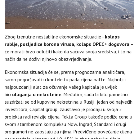
Zbog trenutne nestabilne ekonomske situacije -
kolaps
rublje, posljedice korona virusa, kolaps OPEC+ dogovora
–
će morati brzo odlučiti kako da sačuva svoja sredstva, i to na
način da ne doživi njihovo obezvrjeđivanje.
Ekonomska situacija će se, prema prognozama analitičara,
samo pogoršavati u kontekstu pada cijena nafte. Najbolji i
najpouzdaniji alat za očuvanje vašeg kapitala je uvijek
bio
ulaganja u nekretnine
. Međutim, sada bi bilo pametno
suzdržati se od kupovine nekretnina u Rusiji: jedan od najvećih
investitora, Capital group, zaustavio je prodaju u svoja 2
projekta radi revizije cijena. Tekta Group takođe podiže cene u
svom stambenom kompleksu Now. Ingrad, Standard i drugi
programeri ne zaostaju za njima. Predviđeno povećanje cijena