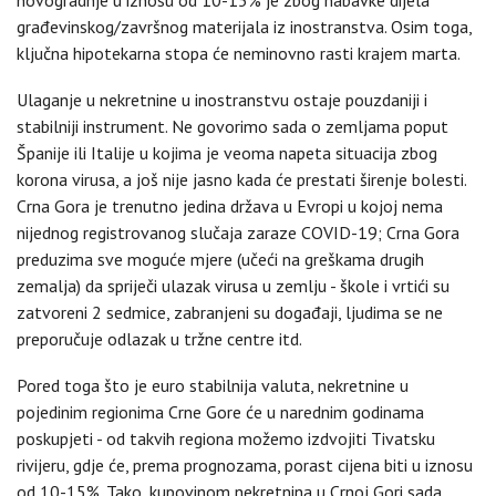
novogradnje u iznosu od 10-15% je zbog nabavke dijela
građevinskog/završnog materijala iz inostranstva. Osim toga,
ključna hipotekarna stopa će neminovno rasti krajem marta.
Ulaganje u nekretnine u inostranstvu ostaje pouzdaniji i
stabilniji instrument. Ne govorimo sada o zemljama poput
Španije ili Italije u kojima je veoma napeta situacija zbog
korona virusa, a još nije jasno kada će prestati širenje bolesti.
Crna Gora je trenutno jedina država u Evropi u kojoj nema
nijednog registrovanog slučaja zaraze COVID-19; Crna Gora
preduzima sve moguće mjere (učeći na greškama drugih
zemalja) da spriječi ulazak virusa u zemlju - škole i vrtići su
zatvoreni 2 sedmice, zabranjeni su događaji, ljudima se ne
preporučuje odlazak u tržne centre itd.
Pored toga što je euro stabilnija valuta, nekretnine u
pojedinim regionima Crne Gore će u narednim godinama
poskupjeti - od takvih regiona možemo izdvojiti Tivatsku
rivijeru, gdje će, prema prognozama, porast cijena biti u iznosu
od 10-15%. Tako, kupovinom nekretnina u Crnoj Gori sada,