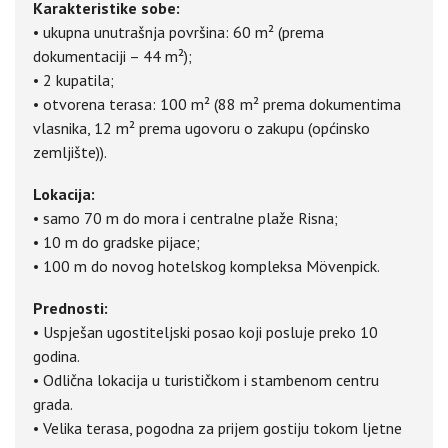
Karakteristike sobe:
• ukupna unutrašnja površina: 60 m² (prema
dokumentaciji – 44 m²);
• 2 kupatila;
• otvorena terasa: 100 m² (88 m² prema dokumentima
vlasnika, 12 m² prema ugovoru o zakupu (općinsko
zemljište)).
Lokacija:
• samo 70 m do mora i centralne plaže Risna;
• 10 m do gradske pijace;
• 100 m do novog hotelskog kompleksa Mövenpick.
Prednosti:
• Uspješan ugostiteljski posao koji posluje preko 10
godina.
• Odlična lokacija u turističkom i stambenom centru
grada.
• Velika terasa, pogodna za prijem gostiju tokom ljetne