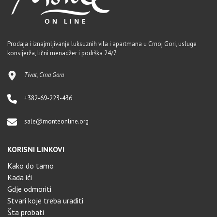
Prodaja i iznajmljivanje luksuznih vila i apartmana u Crnoj Gori, usluge
konsijerža, lični menadžer i podrška 24/7.
Tivat, Crna Gora
+382-69-223-436
sale@monteonline.org
KORISNI LINKOVI
Kako do tamo
Kada ići
Gdje odmoriti
Stvari koje treba uraditi
Šta probati