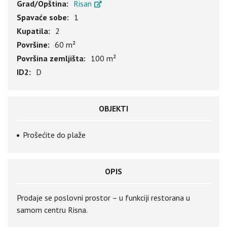
Grad/Opština:
Risan
Spavaće sobe:
1
Kupatila:
2
Površine:
60 m²
Površina zemljišta:
100 m²
ID2:
D
OBJEKTI
Prošećite do plaže
OPIS
Prodaje se poslovni prostor – u funkciji restorana u
samom centru Risna.