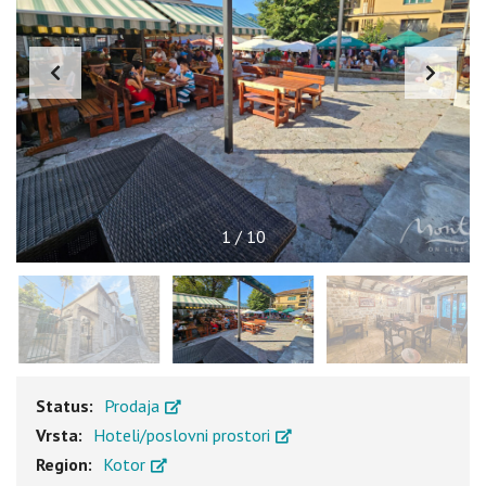
1
/
10
Status:
Prodaja
Vrsta:
Hoteli/poslovni prostori
Region:
Kotor