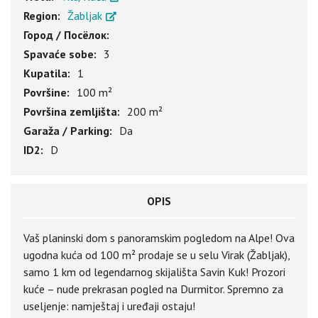
Region:
Žabljak
Город / Посёлок:
Spavaće sobe:
3
Kupatila:
1
Površine:
100 m²
Površina zemljišta:
200 m²
Garaža / Parking:
Da
ID2:
D
OPIS
Vaš planinski dom s panoramskim pogledom na Alpe! Ova
ugodna kuća od 100 m² prodaje se u selu Virak (Žabljak),
samo 1 km od legendarnog skijališta Savin Kuk! Prozori
kuće – nude prekrasan pogled na Durmitor. Spremno za
useljenje: namještaj i uređaji ostaju!