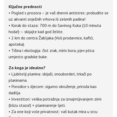
Ključne prednosti
• Pogled s prozora – je vaš dnevni antistres: probudite se
uz akvarel snježnih vrhova ili zelenih padina!
• Korak do staza: 700 m do Savinog Kuka (10 minuta
hoda!) — skijajte kad god želite.
• 2 km do centra Žabljaka (Voli prodavnice, kafići,
apoteka).
• Tišina i ekologija: čist zrak, miris bora, pjev ptica
umjesto gradske buke.
Za koga je idealno?
• Ljubitelji planina: skijaši, snouborderi, trkači po
planinama.
• Porodice s djecom: sigurno okruženje, priroda kao
dadilja.
• Investitori: velika potražnja za iznajmljivanjem zimi
(blizu staza!) + planinarenje ljeti.
• Za one koji vole privatnost: vaš kutak mira u srcu