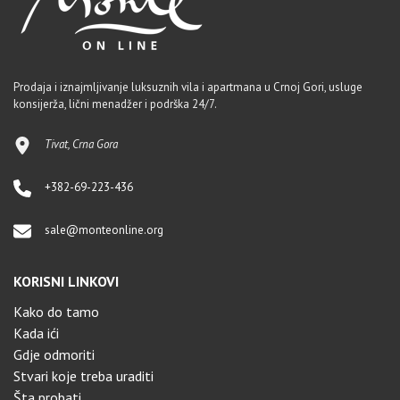
Prodaja i iznajmljivanje luksuznih vila i apartmana u Crnoj Gori, usluge
konsijerža, lični menadžer i podrška 24/7.
Tivat, Crna Gora
+382-69-223-436
sale@monteonline.org
KORISNI LINKOVI
Kako do tamo
Kada ići
Gdje odmoriti
Stvari koje treba uraditi
Šta probati