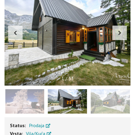
1
/
33
Status:
Prodaja
Vrsta:
Vila/Kuća