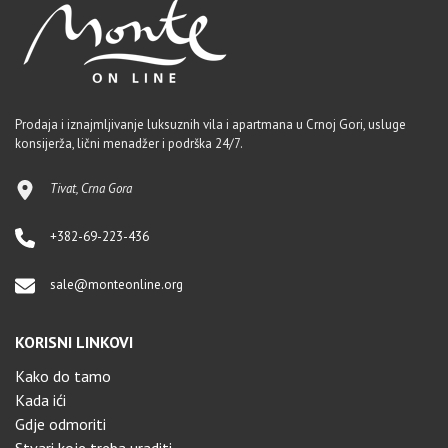
Prodaja i iznajmljivanje luksuznih vila i apartmana u Crnoj Gori, usluge
konsijerža, lični menadžer i podrška 24/7.
Tivat, Crna Gora
+382-69-223-436
sale@monteonline.org
KORISNI LINKOVI
Kako do tamo
Kada ići
Gdje odmoriti