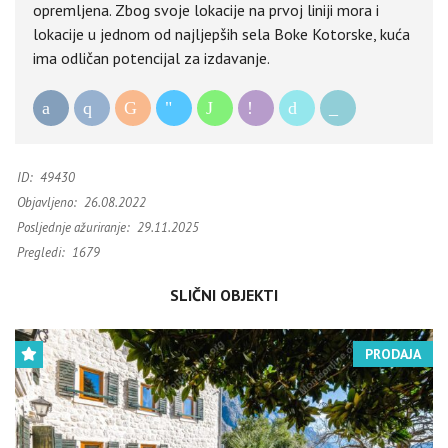
opremljena. Zbog svoje lokacije na prvoj liniji mora i
lokacije u jednom od najljepših sela Boke Kotorske, kuća
ima odličan potencijal za izdavanje.
ID:
49430
Objavljeno:
26.08.2022
Posljednje ažuriranje:
29.11.2025
Pregledi:
1679
SLIČNI OBJEKTI
PRODAJA