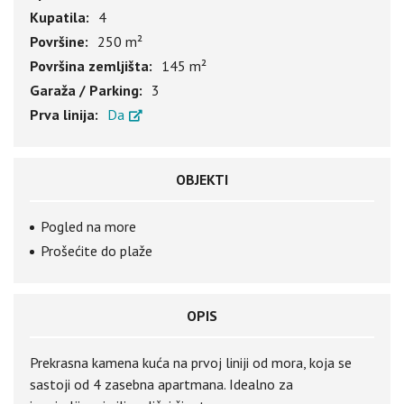
Kupatila:
4
Površine:
250 m²
Površina zemljišta:
145 m²
Garaža / Parking:
3
Prva linija:
Da
OBJEKTI
Pogled na more
Prošećite do plaže
OPIS
Prekrasna kamena kuća na prvoj liniji od mora, koja se
sastoji od 4 zasebna apartmana. Idealno za