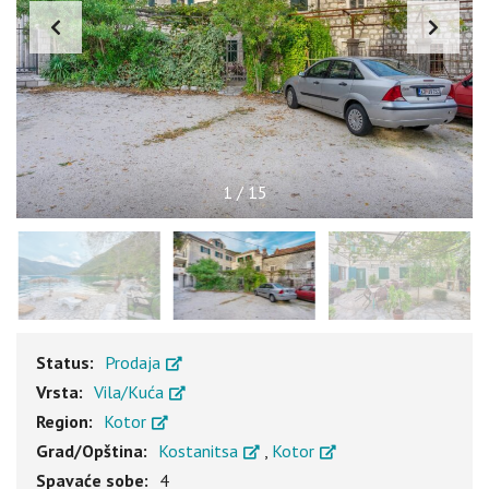
1
/
15
Status:
Prodaja
Vrsta:
Vila/Kuća
Region:
Kotor
Grad/Opština:
Kostanitsa
,
Kotor
Spavaće sobe:
4