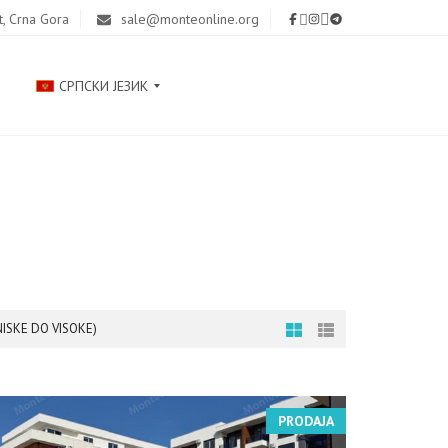
t, Crna Gora
sale@monteonline.org
СРПСКИ ЈЕЗИК
Р
У
С
С
К
И
Й
NISKE DO VISOKE)
E
N
G
PRODAJA
L
I