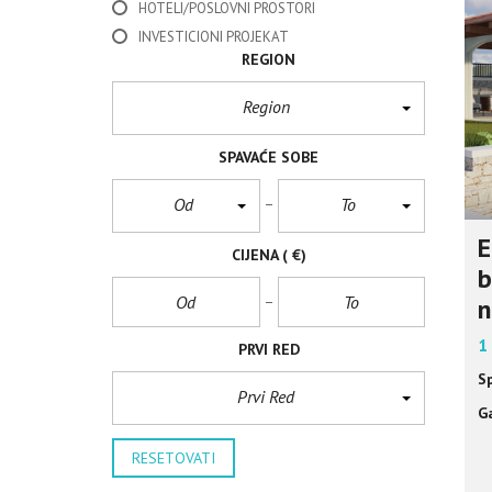
HOTELI/POSLOVNI PROSTORI
INVESTICIONI PROJEKAT
REGION
Region
SPAVAĆE SOBE
Od
To
E
CIJENA
( €)
b
n
1
PRVI RED
S
Prvi Red
Ga
RESETOVATI