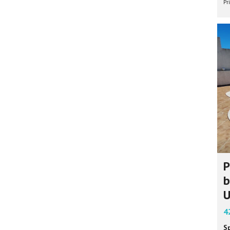
Pr
P
b
U
4
S