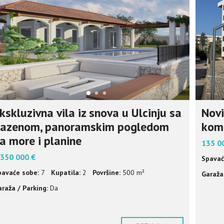
I
S
N
E
I
N
F
O
R
M
A
C
I
kskluzivna vila iz snova u Ulcinju sa
Novi
J
E
azenom, panoramskim pogledom
komp
a more i planine
135 0
 350 000 €
Spavać
pavaće sobe:
7
Kupatila:
2
Površine:
500 m²
Garaža 
raža / Parking:
Da