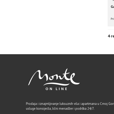
Ga
Pr
4 r
Prodaja i iznajmljivanje luksuznih vila i apartmana u Crnoj Gori
usluge konsijerža, lični menadžer i podrška 24/7.