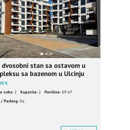
S
H
(
U
K
)
 dvosobni stan sa ostavom u
leksu sa bazenom u Ulcinju
00 €
e sobe:
2
Kupatila:
2
Površine:
69 m²
/ Parking:
Da