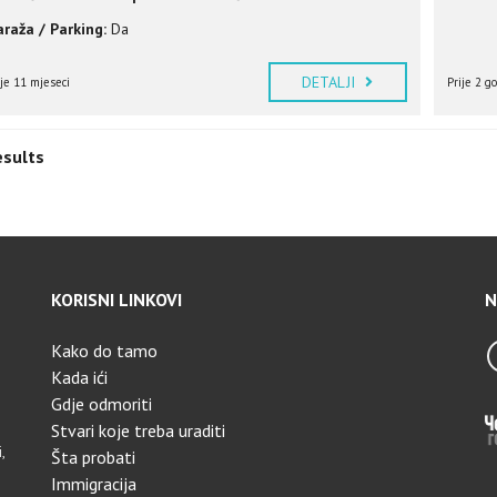
raža / Parking:
Da
DETALJI
ije 11 mjeseci
Prije 2 g
esults
KORISNI LINKOVI
N
Kako do tamo
Kada ići
Gdje odmoriti
Stvari koje treba uraditi
,
Šta probati
Immigracija