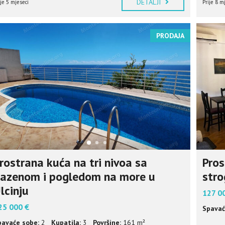
DETALJI
ije 5 mjeseci
Prije 8 m
PRODAJA
rostrana kuća na tri nivoa sa
Pros
azenom i pogledom na more u
stro
lcinju
127 0
25 000 €
Spavać
pavaće sobe:
2
Kupatila:
3
Površine:
161 m²