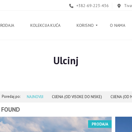
+382-69-223-436
Tiva
PRODAJA
KOLEKCIJA KUĆA
KORISNO
O NAMA
Ulcinj
B
L
O
G
V
O
Poredaj po:
D
NAJNOVIJI
CIJENA (OD VISOKE DO NISKE)
CIJENA (OD 
I
Č
 FOUND
K
PRODAJA
O
R