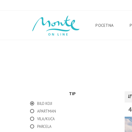
POCETNA
TIP
BILO KOJI
4
APARTMAN
VILA/KUĆA
PARCELA