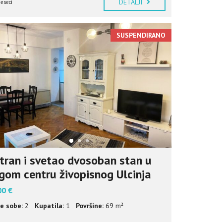
DETALJI
jeseci
SUSPENDIRANO
tran i svetao dvosoban stan u
gom centru živopisnog Ulcinja
00 €
e sobe:
2
Kupatila:
1
Površine:
69 m²