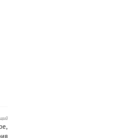
щий
ре,
рия