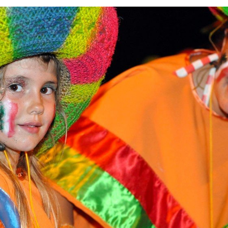
Л
Ь
П
О
Л
Е
З
Н
А
Я
И
Н
Ф
О
Р
М
А
Ц
И
Я