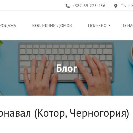
+382-69-223-436
Tivat,
РОДАЖА
КОЛЛЕКЦИЯ ДОМОВ
ПОЛЕЗНО
О НА
Б
Блог
Л
О
Г
П
У
Т
Е
В
рнавал (Котор, Черногория)
О
Д
И
Т
Е