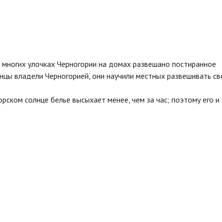
 многих улочках Черногории на домах развешано постиранное
янцы владели Черногорией, они научили местных развешивать св
рском солнце белье высыхает менее, чем за час; поэтому его и