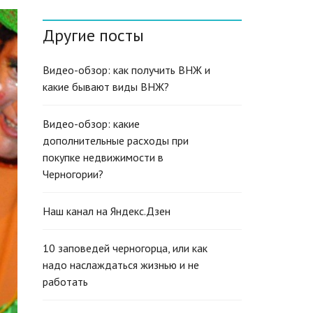
N
G
Другие посты
L
I
S
H
Видео-обзор: как получить ВНЖ и
(
какие бывают виды ВНЖ?
U
K
)
Видео-обзор: какие
дополнительные расходы при
покупке недвижимости в
Черногории?
Наш канал на Яндекс.Дзен
10 заповедей черногорца, или как
надо наслаждаться жизнью и не
работать