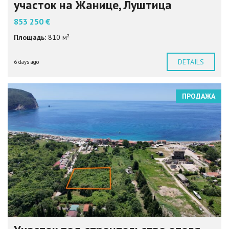
участок на Жанице, Луштица
853 250 €
Площадь:
810 м²
DETAILS
6 days ago
ПРОДАЖА