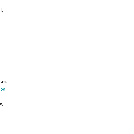
I,
тить
ра,
е,