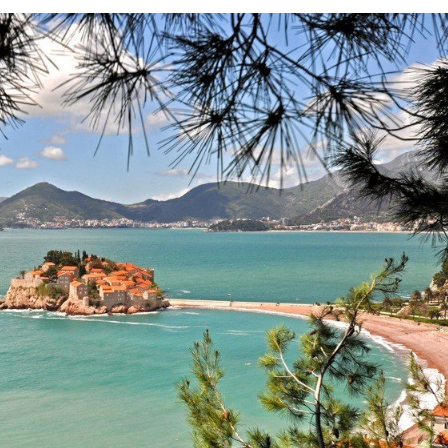
Л
Ь
П
О
Л
Е
З
Н
А
Я
И
Н
Ф
О
Р
М
А
Ц
И
Я