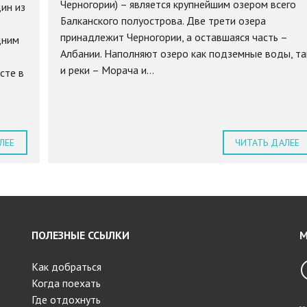
Черногории) – является крупнейшим озером всего
ин из
Балканского полуострова. Две трети озера
принадлежит Черногории, а оставшаяся часть –
дним
Албании. Наполняют озеро как подземные воды, та
и реки – Морача и...
сте в
ЛЕЕ
ЧИТАТЬ ДАЛЕЕ
ПОЛЕЗНЫЕ ССЫЛКИ
М
Как добраться
Когда поехать
Где отдохнуть