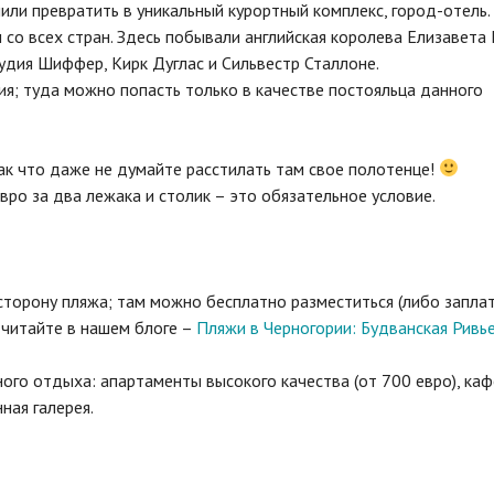
шили превратить в уникальный курортный комплекс, город-отель.
со всех стран. Здесь побывали английская королева Елизавета I
удия Шиффер, Кирк Дуглас и Сильвестр Сталлоне.
ия; туда можно попасть только в качестве постояльца данного
ак что даже не думайте расстилать там свое полотенце!
вро за два лежака и столик – это обязательное условие.
 сторону пляжа; там можно бесплатно разместиться (либо запла
 читайте в нашем блоге –
Пляжи в Черногории: Будванская Ривье
го отдыха: апартаменты высокого качества (от 700 евро), каф
ная галерея.