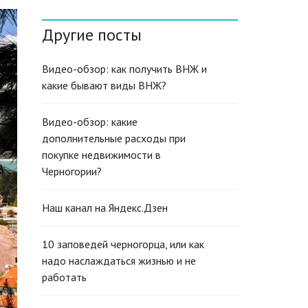
N
G
Другие посты
L
I
S
H
Видео-обзор: как получить ВНЖ и
(
какие бывают виды ВНЖ?
U
K
)
Видео-обзор: какие
дополнительные расходы при
покупке недвижимости в
Черногории?
Наш канал на Яндекс.Дзен
10 заповедей черногорца, или как
надо наслаждаться жизнью и не
работать