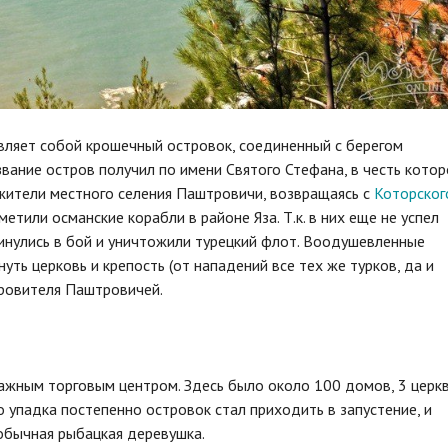
авляет собой крошечный островок, соединенный с берегом
звание остров получил по имени Святого Стефана, в честь котор
 жители местного селения Паштровичи, возвращаясь с
Которског
метили османские корабли в районе Яза. Т.к. в них еще не успел
ринулись в бой и уничтожили турецкий флот. Воодушевленные
ть церковь и крепость (от нападений все тех же турков, да и
кровителя Паштровичей.
ажным торговым центром. Здесь было около 100 домов, 3 церкв
 упадка постепенно островок стал приходить в запустение, и
 обычная рыбацкая деревушка.