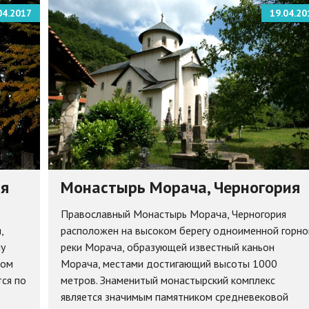
04.2017
19.04.20
ия
Монастырь Морача, Черногория
Православный Монастырь Морача, Черногория
,
расположен на высоком берегу одноименной горно
му
реки Морача, образующей известный каньон
ром
Морача, местами достигающий высоты 1000
тся по
метров. Знаменитый монастырский комплекс
является значимым памятником средневековой