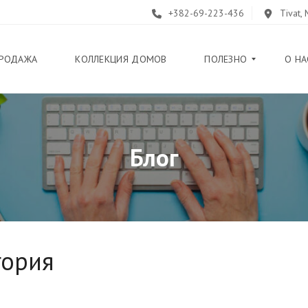
+382-69-223-436
Tivat,
РОДАЖА
КОЛЛЕКЦИЯ ДОМОВ
ПОЛЕЗНО
О НА
Б
Блог
Л
О
Г
П
У
Т
Е
В
гория
О
Д
И
Т
Е