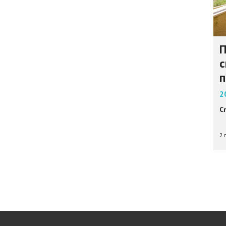
П
с
п
2
С
2 