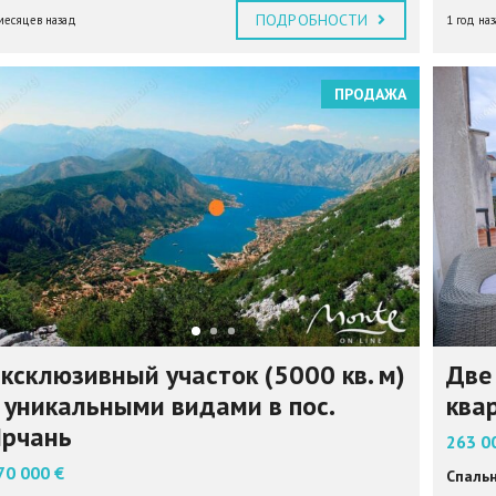
ПОДРОБНОСТИ
месяцев назад
1 год на
ПРОДАЖА
ксклюзивный участок (5000 кв. м)
Две
 уникальными видами в пос.
ква
рчань
263 0
70 000 €
Спальн