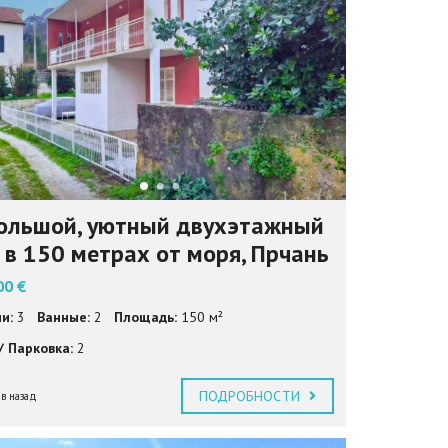
N
G
L
I
S
H
(
U
K
)
ольшой, уютный двухэтажный
 в 150 метрах от моря, Прчань
00 €
и:
3
Ванные:
2
Площадь:
150 м²
/ Парковка:
2
ПОДРОБНОСТИ
в назад