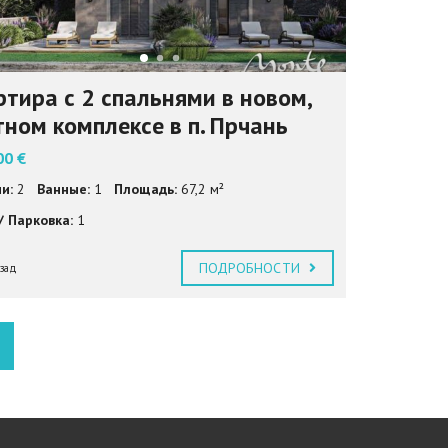
ртира с 2 спальнями в новом,
тном комплексе в п. Прчань
00 €
и:
2
Ванные:
1
Площадь:
67,2 м²
/ Парковка:
1
ПОДРОБНОСТИ
азад