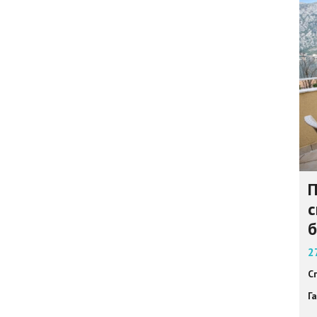
П
с
б
2
С
Г