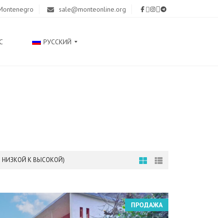
 Montenegro
sale@monteonline.org
С
РУССКИЙ
С
Р
П
С
К
И
Ј
Н НИЗКОЙ К ВЫСОКОЙ)
Е
З
И
К
ПРОДАЖА
E