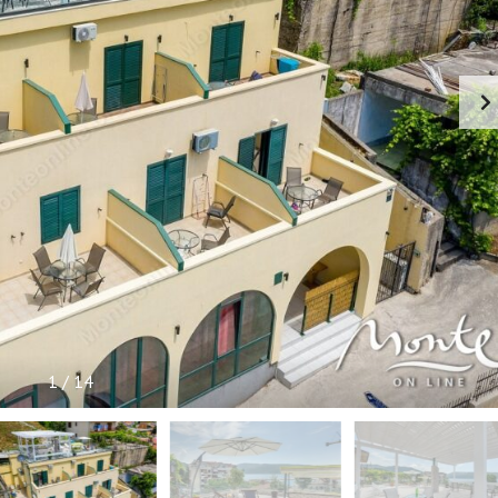
Л
Ь
П
О
Л
Е
З
Н
А
Я
И
Н
Ф
О
Р
М
А
Ц
И
1
/
14
Я