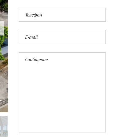
N
G
L
I
S
H
(
U
K
)