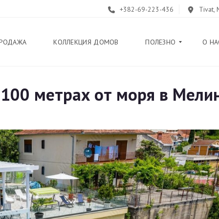
+382-69-223-436
Tivat,
РОДАЖА
КОЛЛЕКЦИЯ ДОМОВ
ПОЛЕЗНО
О НА
 100 метрах от моря в Мелин
Б
Л
О
Г
П
У
Т
Е
В
О
Д
И
Т
Е